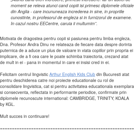
moment se releva atunci cand copiii isi primesc diplomele oficiale
din Anglia - care incununeaza increderea in sine, in propriile
cunostinte, in profesorul de engleza si in furnizorul de examene.
In cazul nostru EECentre, caruia ii multumim”.
Motivata de dragostea pentru copii si pasiunea pentru limba engleza,
Dna. Profesor Andra Dinu ne relateaza de fiecare data despre dorinta
puternica de a aduce un plus de valoare in viata copiilor prin propria ei
implicare, de a fi cea care le poate schimba traiectoria, crezand atat
de mult in ei - pana in momentul in care ei insisi cred in ei.
Felicitam centrul lingvistic
Arthur English Kids Club
din Bucuresti atat
pentru deschiderea catre noi proiecte educationale cu rol de
consolidare lingvistica, cat si pentru activitatea educationala exemplara
si consecventa, reflectata in performante periodice, confirmate prin
diplomele recunoscute international: CAMBRIDGE, TRINITY, KOALA
by KGL.
Mult succes in continuare!
========================================================