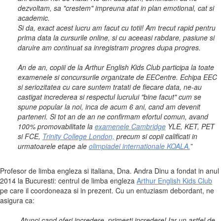
dezvoltam, sa "crestem" impreuna atat in plan emotional, cat si
academic.
Si da, exact acest lucru am facut cu totii! Am trecut rapid pentru
prima data la cursurile online, si cu aceeasi rabdare, pasiune si
daruire am continuat sa inregistram progres dupa progres.
An de an, copiii de la Arthur English Kids Club participa la toate
examenele si concursurile organizate de EECentre. Echipa EEC
si seriozitatea cu care suntem tratati de fiecare data, ne-au
castigat increderea si respectul lucrului "bine facut" cum se
spune popular la noi, inca de acum 6 ani, cand am devenit
parteneri. Si tot an de an ne confirmam efortul comun, avand
100% promovabilitate la
examenele Cambridge
YLE, KET, PET
si FCE,
Trinity College London,
precum si copii calificati in
urmatoarele etape ale
olimpiadei internationale KOALA.
”
Profesor de limba engleza si italiana, Dna. Andra Dinu a fondat in anul
2014 la Bucuresti: centrul de limba engleza
Arthur English Kids Club
pe care il coordoneaza si in prezent. Cu un entuziasm debordant, ne
asigura ca:
„Atunci cand oferi incredere, primesti incredere! Iar un astfel de