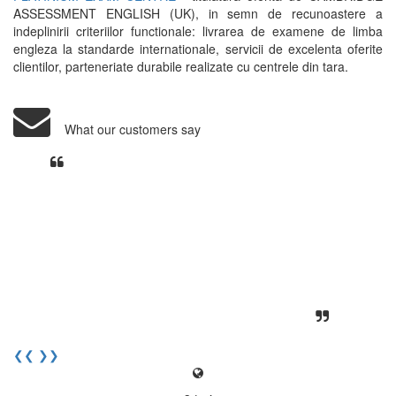
ASSESSMENT ENGLISH (UK), in semn de recunoastere a
indeplinirii criteriilor functionale: livrarea de examene de limba
engleza la standarde internationale, servicii de excelenta oferite
clientilor, parteneriate durabile realizate cu centrele din tara.
What our customers say
Din perspectiva unui voluntar
EECentre, livrarea unui examen se
desfasoara intr-o atmosfera propice
concentrarii. Echipa EECentre este
unita, comunicativa, sociabila, aspecte
care m-au determinat sa imi continui
activitatea si sa astept cu nerabdare
urmatoarea sesiune de examinare.
Elev I. Martin, 18 ani, Voluntar
❮❮
❯❯