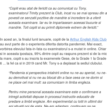
“Copiii erau atat de fericiti ca au comunicat cu Tony,
examinatorul Trinity prezent la Club, incat nu se mai opreau din a
povesti ce senzatii pozitive de mandrie si incredere le-a oferit
aceasta examinare. Iar eu le impartaseam aceeasi bucurie si
mandrie. Toti copiii si-au primit diplomele extrem de fericiti.”
In acest an, la finalul lunii ianuarie, copiii de la
Arthur English Kids Club
au avut parte de o experienta diferita datorita pandemiei. Mai exact,
vorbirea elevului fata-in-fata cu examinatorul s-a mutat in online. Chiar
si in aceasta ipostaza, 95% dintre copii au raspuns prezent si de la mic
la mare, copiii s-au inscris la examenele Gese, de la Grade 1 la Grade
6 ... la fel ca si in 2019 cand Mr. Tony s-a deplasat la sediul clubului.
“Pandemia si perspectiva intalnirii online nu ne-au speriat, nu ne-
au demotivat si nu ne-au blocat din a face ceea ce ne dorim si
ne place cel mai mult: sa comunicam in limba engleza.
Pentru mine personal aceasta examinare este o confirmare a
intregii activitati depuse in procesul instructiv-educativ de
predare a limbii engleze. Am experimentat cu totii in ultimii doi
ani situatii noi de viata. Ne-am adaptam, continuam sa ne