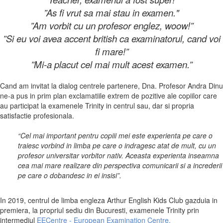
”As fi vrut sa mai stau in examen."
”Am vorbit cu un profesor englez, woow!”
”Si eu voi avea accent british ca examinatorul, cand voi
fi mare!”
”Mi-a placut cel mai mult acest examen.”
Cand am invitat la dialog centrele partenere, Dna. Profesor Andra Dinu
ne-a pus in prim plan exclamatiile extrem de pozitive ale copiilor care
au participat la examenele Trinity in centrul sau, dar si propria
satisfactie profesionala.
“Cel mai important pentru copiii mei este experienta pe care o
traiesc vorbind in limba pe care o indragesc atat de mult, cu un
profesor universitar vorbitor nativ. Aceasta experienta inseamna
cea mai mare realizare din perspectiva comunicarii si a increderii
pe care o dobandesc in ei insisi”.
In 2019, centrul de limba engleza Arthur English Kids Club gazduia in
premiera, la propriul sediu din Bucuresti, examenele Trinity prin
intermediul
EECentre - European Examination Centre.