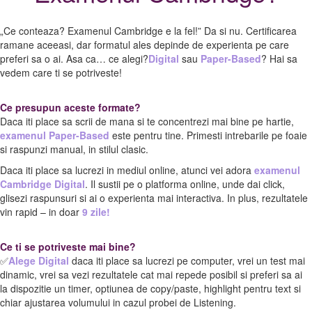
„Ce conteaza? Examenul Cambridge e la fel!” Da si nu. Certificarea
ramane aceeasi, dar formatul ales depinde de experienta pe care
preferi sa o ai. Asa ca… ce alegi?
Digital
sau
Paper-Based
? Hai sa
vedem care ti se potriveste!
Ce presupun aceste formate?
Daca iti place sa scrii de mana si te concentrezi mai bine pe hartie,
examenul Paper-Based
este pentru tine. Primesti intrebarile pe foaie
si raspunzi manual, in stilul clasic.
Daca iti place sa lucrezi in mediul online, atunci vei adora
examenul
Cambridge Digital
. Il sustii pe o platforma online, unde dai click,
glisezi raspunsuri si ai o experienta mai interactiva. In plus, rezultatele
vin rapid – in doar
9 zile!
Ce ti se potriveste mai bine?
✅
Alege Digital
daca iti place sa lucrezi pe computer, vrei un test mai
dinamic, vrei sa vezi rezultatele cat mai repede posibil si preferi sa ai
la dispozitie un timer, optiunea de copy/paste, highlight pentru text si
chiar ajustarea volumului in cazul probei de Listening.