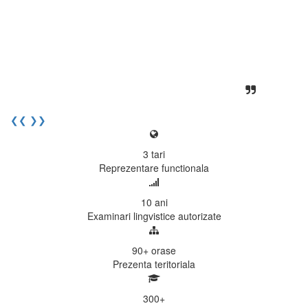
desfasoara intr-o atmosfera propice
concentrarii. Echipa EECentre este
unita, comunicativa, sociabila, aspecte
care m-au determinat sa imi continui
activitatea si sa astept cu nerabdare
urmatoarea sesiune de examinare.
Elev I. Martin, 18 ani, Voluntar
❮❮
❯❯
3
tari
Reprezentare functionala
10
ani
Examinari lingvistice autorizate
90+
orase
Prezenta teritoriala
300
+