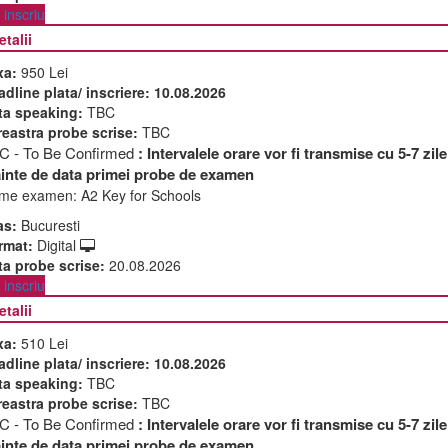
inscriu
etalii
xa:
950 Lei
adline plata/ inscriere:
10.08.2026
ta speaking:
TBC
reastra probe scrise:
TBC
C - To Be Confirmed
: Intervalele orare vor fi transmise cu 5-7 zile
ainte de data primei probe de examen
me examen:
A2 Key for Schools
as:
Bucuresti
rmat:
Digital
ta probe scrise:
20.08.2026
inscriu
etalii
xa:
510 Lei
adline plata/ inscriere:
10.08.2026
ta speaking:
TBC
reastra probe scrise:
TBC
C - To Be Confirmed
: Intervalele orare vor fi transmise cu 5-7 zile
ainte de data primei probe de examen