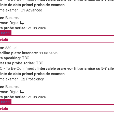
ainte de data primei probe de examen
me examen:
C1 Advanced
as:
Bucuresti
rmat:
Digital
ta probe scrise:
21.08.2026
inscriu
etalii
xa:
830 Lei
adline plata/ inscriere:
11.08.2026
ta speaking:
TBC
reastra probe scrise:
TBC
C - To Be Confirmed
: Intervalele orare vor fi transmise cu 5-7 zile
ainte de data primei probe de examen
me examen:
C2 Proficiency
as:
Bucuresti
rmat:
Digital
ta probe scrise:
21.08.2026
inscriu
etalii