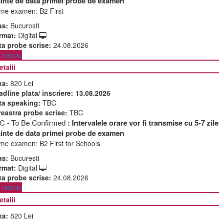
ainte de data primei probe de examen
me examen:
B2 First
as:
Bucuresti
rmat:
Digital
ta probe scrise:
24.08.2026
inscriu
etalii
xa:
820 Lei
adline plata/ inscriere:
13.08.2026
ta speaking:
TBC
reastra probe scrise:
TBC
C - To Be Confirmed
: Intervalele orare vor fi transmise cu 5-7 zile
ainte de data primei probe de examen
me examen:
B2 First for Schools
as:
Bucuresti
rmat:
Digital
ta probe scrise:
24.08.2026
inscriu
etalii
xa:
820 Lei