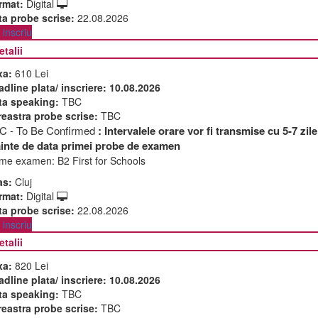
rmat:
Digital
ta probe scrise:
22.08.2026
inscriu
etalii
xa:
610 Lei
adline plata/ inscriere:
10.08.2026
ta speaking:
TBC
reastra probe scrise:
TBC
C - To Be Confirmed
: Intervalele orare vor fi transmise cu 5-7 zile
ainte de data primei probe de examen
me examen:
B2 First for Schools
as:
Cluj
rmat:
Digital
ta probe scrise:
22.08.2026
inscriu
etalii
xa:
820 Lei
adline plata/ inscriere:
10.08.2026
ta speaking:
TBC
reastra probe scrise:
TBC