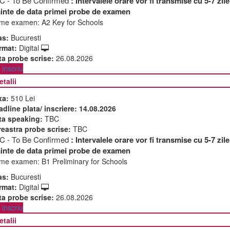
C - To Be Confirmed
: Intervalele orare vor fi transmise cu 5-7 zile
ainte de data primei probe de examen
me examen:
A2 Key for Schools
as:
Bucuresti
rmat:
Digital
ta probe scrise:
26.08.2026
inscriu
etalii
xa:
510 Lei
adline plata/ inscriere:
14.08.2026
ta speaking:
TBC
reastra probe scrise:
TBC
C - To Be Confirmed
: Intervalele orare vor fi transmise cu 5-7 zile
ainte de data primei probe de examen
me examen:
B1 Preliminary for Schools
as:
Bucuresti
rmat:
Digital
ta probe scrise:
26.08.2026
inscriu
etalii