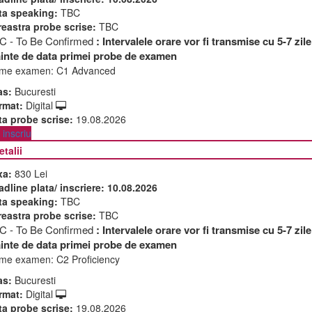
ta speaking:
TBC
reastra probe scrise:
TBC
C - To Be Confirmed
: Intervalele orare vor fi transmise cu 5-7 zile
ainte de data primei probe de examen
me examen:
C1 Advanced
as:
Bucuresti
rmat:
Digital
ta probe scrise:
19.08.2026
inscriu
etalii
xa:
830 Lei
adline plata/ inscriere:
10.08.2026
ta speaking:
TBC
reastra probe scrise:
TBC
C - To Be Confirmed
: Intervalele orare vor fi transmise cu 5-7 zile
ainte de data primei probe de examen
me examen:
C2 Proficiency
as:
Bucuresti
rmat:
Digital
ta probe scrise:
19.08.2026