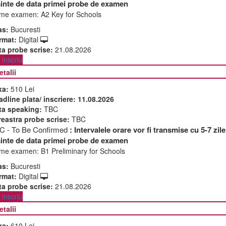
ainte de data primei probe de examen
me examen:
A2 Key for Schools
as:
Bucuresti
rmat:
Digital
ta probe scrise:
21.08.2026
inscriu
etalii
xa:
510 Lei
adline plata/ inscriere:
11.08.2026
ta speaking:
TBC
reastra probe scrise:
TBC
C - To Be Confirmed
: Intervalele orare vor fi transmise cu 5-7 zile
ainte de data primei probe de examen
me examen:
B1 Preliminary for Schools
as:
Bucuresti
rmat:
Digital
ta probe scrise:
21.08.2026
inscriu
etalii
xa:
610 Lei