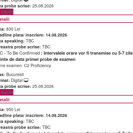
ta probe scrise:
25.08.2026
inscriu
etalii
xa:
830 Lei
adline plata/ inscriere:
14.08.2026
ta speaking:
TBC
reastra probe scrise:
TBC
C - To Be Confirmed
: Intervalele orare vor fi transmise cu 5-7 zile
ainte de data primei probe de examen
me examen:
C2 Proficiency
as:
Bucuresti
rmat:
Digital
ta probe scrise:
25.08.2026
inscriu
etalii
xa:
950 Lei
adline plata/ inscriere:
14.08.2026
ta speaking:
TBC
reastra probe scrise:
TBC