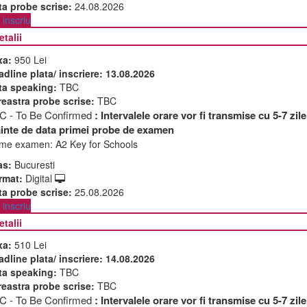
ta probe scrise:
24.08.2026
inscriu
etalii
xa:
950 Lei
adline plata/ inscriere:
13.08.2026
ta speaking:
TBC
reastra probe scrise:
TBC
C - To Be Confirmed
: Intervalele orare vor fi transmise cu 5-7 zile
ainte de data primei probe de examen
me examen:
A2 Key for Schools
as:
Bucuresti
rmat:
Digital
ta probe scrise:
25.08.2026
inscriu
etalii
xa:
510 Lei
adline plata/ inscriere:
14.08.2026
ta speaking:
TBC
reastra probe scrise:
TBC
C - To Be Confirmed
: Intervalele orare vor fi transmise cu 5-7 zile