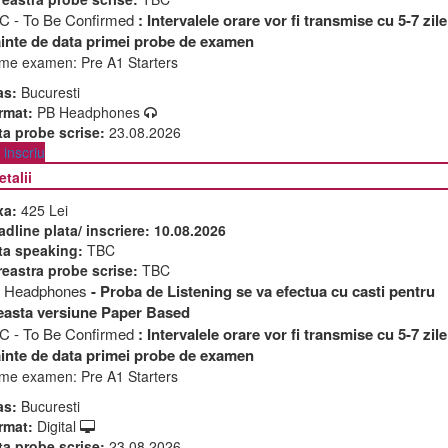
C - To Be Confirmed
: Intervalele orare vor fi transmise cu 5-7 zile
ainte de data primei probe de examen
me examen:
Pre A1 Starters
as:
Bucuresti
rmat:
PB Headphones
ta probe scrise:
23.08.2026
inscriu
etalii
xa:
425 Lei
adline plata/ inscriere:
10.08.2026
ta speaking:
TBC
reastra probe scrise:
TBC
 Headphones
- Proba de Listening se va efectua cu casti pentru
easta versiune Paper Based
C - To Be Confirmed
: Intervalele orare vor fi transmise cu 5-7 zile
ainte de data primei probe de examen
me examen:
Pre A1 Starters
as:
Bucuresti
rmat:
Digital
ta probe scrise:
23.08.2026