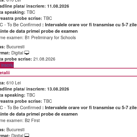
adline plata/ inscriere:
11.08.2026
ta speaking:
TBC
reastra probe scrise:
TBC
C - To Be Confirmed
: Intervalele orare vor fi transmise cu 5-7 zile
ainte de data primei probe de examen
me examen:
B1 Preliminary for Schools
as:
Bucuresti
rmat:
Digital
ta probe scrise:
21.08.2026
inscriu
etalii
xa:
610 Lei
adline plata/ inscriere:
13.08.2026
ta speaking:
TBC
reastra probe scrise:
TBC
C - To Be Confirmed
: Intervalele orare vor fi transmise cu 5-7 zile
ainte de data primei probe de examen
me examen:
B2 First
as:
Bucuresti
rmat:
Digital