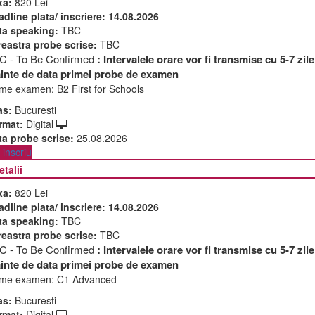
xa:
820 Lei
adline plata/ inscriere:
14.08.2026
ta speaking:
TBC
reastra probe scrise:
TBC
C - To Be Confirmed
: Intervalele orare vor fi transmise cu 5-7 zile
ainte de data primei probe de examen
me examen:
B2 First for Schools
as:
Bucuresti
rmat:
Digital
ta probe scrise:
25.08.2026
inscriu
etalii
xa:
820 Lei
adline plata/ inscriere:
14.08.2026
ta speaking:
TBC
reastra probe scrise:
TBC
C - To Be Confirmed
: Intervalele orare vor fi transmise cu 5-7 zile
ainte de data primei probe de examen
me examen:
C1 Advanced
as:
Bucuresti
rmat:
Digital