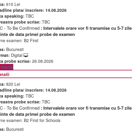
xa:
610 Lei
adline plata/ inscriere:
14.08.2026
ta speaking:
TBC
reastra probe scrise:
TBC
C - To Be Confirmed
: Intervalele orare vor fi transmise cu 5-7 zile
ainte de data primei probe de examen
me examen:
B2 First
as:
Bucuresti
rmat:
Digital
ta probe scrise:
26.08.2026
inscriu
etalii
xa:
820 Lei
adline plata/ inscriere:
14.08.2026
ta speaking:
TBC
reastra probe scrise:
TBC
C - To Be Confirmed
: Intervalele orare vor fi transmise cu 5-7 zile
ainte de data primei probe de examen
me examen:
B2 First for Schools
as:
Bucuresti