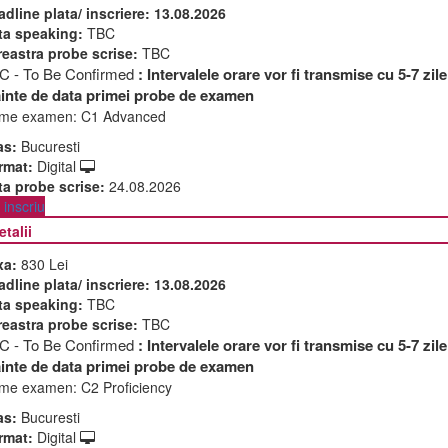
adline plata/ inscriere:
13.08.2026
ta speaking:
TBC
reastra probe scrise:
TBC
C - To Be Confirmed
: Intervalele orare vor fi transmise cu 5-7 zile
ainte de data primei probe de examen
me examen:
C1 Advanced
as:
Bucuresti
rmat:
Digital
ta probe scrise:
24.08.2026
inscriu
etalii
xa:
830 Lei
adline plata/ inscriere:
13.08.2026
ta speaking:
TBC
reastra probe scrise:
TBC
C - To Be Confirmed
: Intervalele orare vor fi transmise cu 5-7 zile
ainte de data primei probe de examen
me examen:
C2 Proficiency
as:
Bucuresti
rmat:
Digital