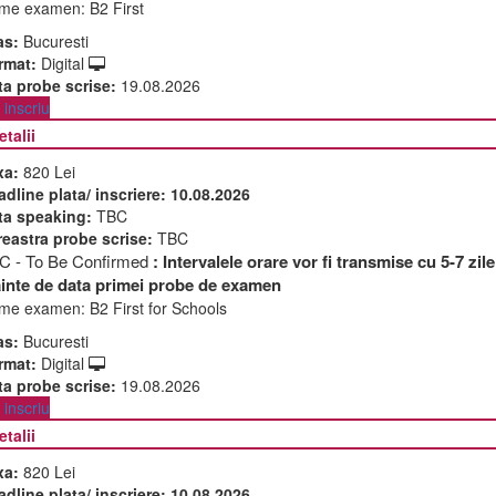
me examen:
B2 First
as:
Bucuresti
rmat:
Digital
ta probe scrise:
19.08.2026
inscriu
etalii
xa:
820 Lei
adline plata/ inscriere:
10.08.2026
ta speaking:
TBC
reastra probe scrise:
TBC
C - To Be Confirmed
: Intervalele orare vor fi transmise cu 5-7 zile
ainte de data primei probe de examen
me examen:
B2 First for Schools
as:
Bucuresti
rmat:
Digital
ta probe scrise:
19.08.2026
inscriu
etalii
xa:
820 Lei
adline plata/ inscriere:
10.08.2026