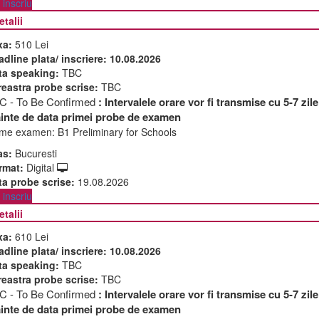
inscriu
etalii
xa:
510 Lei
adline plata/ inscriere:
10.08.2026
ta speaking:
TBC
reastra probe scrise:
TBC
C - To Be Confirmed
: Intervalele orare vor fi transmise cu 5-7 zile
ainte de data primei probe de examen
me examen:
B1 Preliminary for Schools
as:
Bucuresti
rmat:
Digital
ta probe scrise:
19.08.2026
inscriu
etalii
xa:
610 Lei
adline plata/ inscriere:
10.08.2026
ta speaking:
TBC
reastra probe scrise:
TBC
C - To Be Confirmed
: Intervalele orare vor fi transmise cu 5-7 zile
ainte de data primei probe de examen