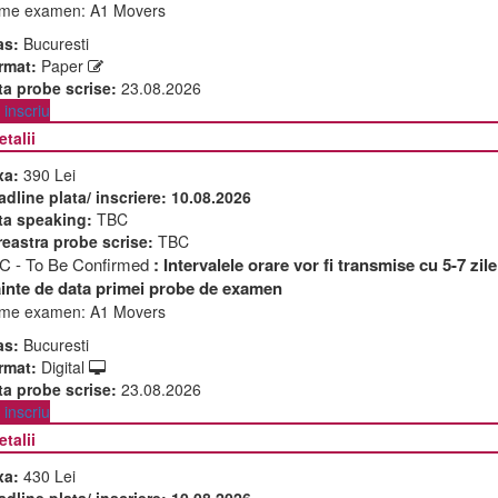
me examen:
A1 Movers
as:
Bucuresti
rmat:
Paper
ta probe scrise:
23.08.2026
inscriu
etalii
xa:
390 Lei
adline plata/ inscriere:
10.08.2026
ta speaking:
TBC
reastra probe scrise:
TBC
C - To Be Confirmed
: Intervalele orare vor fi transmise cu 5-7 zile
ainte de data primei probe de examen
me examen:
A1 Movers
as:
Bucuresti
rmat:
Digital
ta probe scrise:
23.08.2026
inscriu
etalii
xa:
430 Lei
adline plata/ inscriere:
10.08.2026