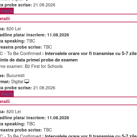
ta probe scrise:
21.08.2026
inscriu
etalii
xa:
820 Lei
adline plata/ inscriere:
11.08.2026
ta speaking:
TBC
reastra probe scrise:
TBC
C - To Be Confirmed
: Intervalele orare vor fi transmise cu 5-7 zile
ainte de data primei probe de examen
me examen:
B2 First for Schools
as:
Bucuresti
rmat:
Digital
ta probe scrise:
21.08.2026
inscriu
etalii
xa:
820 Lei
adline plata/ inscriere:
11.08.2026
ta speaking:
TBC
reastra probe scrise:
TBC
C - To Be Confirmed
: Intervalele orare vor fi transmise cu 5-7 zile