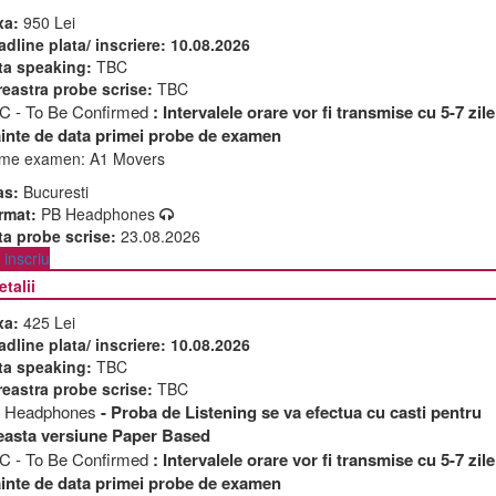
xa:
950 Lei
adline plata/ inscriere:
10.08.2026
ta speaking:
TBC
reastra probe scrise:
TBC
C - To Be Confirmed
: Intervalele orare vor fi transmise cu 5-7 zile
ainte de data primei probe de examen
me examen:
A1 Movers
as:
Bucuresti
rmat:
PB Headphones
ta probe scrise:
23.08.2026
inscriu
etalii
xa:
425 Lei
adline plata/ inscriere:
10.08.2026
ta speaking:
TBC
reastra probe scrise:
TBC
 Headphones
- Proba de Listening se va efectua cu casti pentru
easta versiune Paper Based
C - To Be Confirmed
: Intervalele orare vor fi transmise cu 5-7 zile
ainte de data primei probe de examen