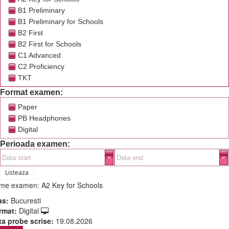
B1 Preliminary
B1 Preliminary for Schools
B2 First
B2 First for Schools
C1 Advanced
C2 Proficiency
TKT
Format examen:
Paper
PB Headphones
Digital
Perioada examen:
Listeaza
me examen:
A2 Key for Schools
as:
Bucuresti
rmat:
Digital
ta probe scrise:
19.08.2026