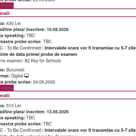
inscriu
etalii
xa:
430 Lei
adline plata/ inscriere:
10.08.2026
ta speaking:
TBC
reastra probe scrise:
TBC
C - To Be Confirmed
: Intervalele orare vor fi transmise cu 5-7 zile
ainte de data primei probe de examen
me examen:
A2 Key for Schools
as:
Bucuresti
rmat:
Digital
ta probe scrise:
24.08.2026
inscriu
etalii
xa:
510 Lei
adline plata/ inscriere:
13.08.2026
ta speaking:
TBC
reastra probe scrise:
TBC
C - To Be Confirmed
: Intervalele orare vor fi transmise cu 5-7 zile