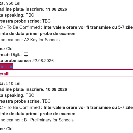
xa:
950 Lei
adline plata/ inscriere:
11.08.2026
ta speaking:
TBC
reastra probe scrise:
TBC
C - To Be Confirmed
: Intervalele orare vor fi transmise cu 5-7 zile
ainte de data primei probe de examen
me examen:
A2 Key for Schools
as:
Cluj
rmat:
Digital
ta probe scrise:
22.08.2026
inscriu
etalii
xa:
510 Lei
adline plata/ inscriere:
10.08.2026
ta speaking:
TBC
reastra probe scrise:
TBC
C - To Be Confirmed
: Intervalele orare vor fi transmise cu 5-7 zile
ainte de data primei probe de examen
me examen:
B1 Preliminary for Schools
as:
Cluj