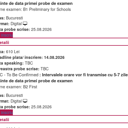
ainte de data primei probe de examen
me examen:
B1 Preliminary for Schools
as:
Bucuresti
rmat:
Digital
ta probe scrise:
25.08.2026
inscriu
etalii
xa:
610 Lei
adline plata/ inscriere:
14.08.2026
ta speaking:
TBC
reastra probe scrise:
TBC
C - To Be Confirmed
: Intervalele orare vor fi transmise cu 5-7 zile
ainte de data primei probe de examen
me examen:
B2 First
as:
Bucuresti
rmat:
Digital
ta probe scrise:
25.08.2026
inscriu
etalii