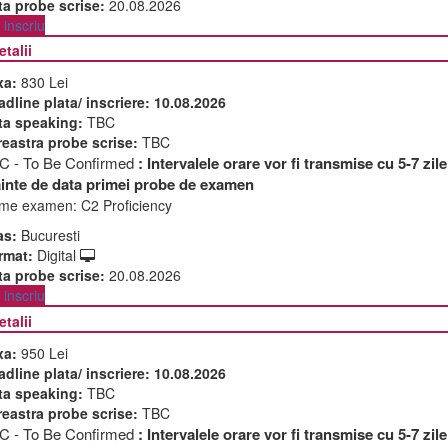
ta probe scrise:
20.08.2026
inscriu
etalii
xa:
830 Lei
adline plata/ inscriere:
10.08.2026
ta speaking:
TBC
reastra probe scrise:
TBC
C - To Be Confirmed
: Intervalele orare vor fi transmise cu 5-7 zile
ainte de data primei probe de examen
me examen:
C2 Proficiency
as:
Bucuresti
rmat:
Digital
ta probe scrise:
20.08.2026
inscriu
etalii
xa:
950 Lei
adline plata/ inscriere:
10.08.2026
ta speaking:
TBC
reastra probe scrise:
TBC
C - To Be Confirmed
: Intervalele orare vor fi transmise cu 5-7 zile