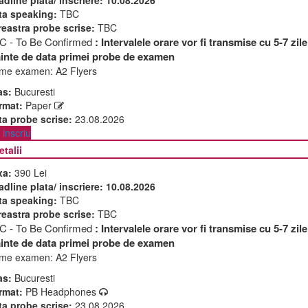
ta speaking:
TBC
reastra probe scrise:
TBC
C - To Be Confirmed
: Intervalele orare vor fi transmise cu 5-7 zile
ainte de data primei probe de examen
me examen:
A2 Flyers
as:
Bucuresti
rmat:
Paper
ta probe scrise:
23.08.2026
inscriu
etalii
xa:
390 Lei
adline plata/ inscriere:
10.08.2026
ta speaking:
TBC
reastra probe scrise:
TBC
C - To Be Confirmed
: Intervalele orare vor fi transmise cu 5-7 zile
ainte de data primei probe de examen
me examen:
A2 Flyers
as:
Bucuresti
rmat:
PB Headphones
ta probe scrise:
23.08.2026