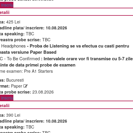
inscriu
etalii
xa:
425 Lei
adline plata/ inscriere:
10.08.2026
ta speaking:
TBC
reastra probe scrise:
TBC
 Headphones
- Proba de Listening se va efectua cu casti pentru
easta versiune Paper Based
C - To Be Confirmed
: Intervalele orare vor fi transmise cu 5-7 zile
ainte de data primei probe de examen
me examen:
Pre A1 Starters
as:
Bucuresti
rmat:
Paper
ta probe scrise:
23.08.2026
inscriu
etalii
xa:
390 Lei
adline plata/ inscriere:
10.08.2026
ta speaking:
TBC
reastra probe scrise:
TBC