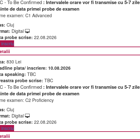
C - To Be Confirmed
: Intervalele orare vor fi transmise cu 5-7 zile
ainte de data primei probe de examen
me examen:
C1 Advanced
as:
Cluj
rmat:
Digital
ta probe scrise:
22.08.2026
inscriu
etalii
xa:
830 Lei
adline plata/ inscriere:
10.08.2026
ta speaking:
TBC
reastra probe scrise:
TBC
C - To Be Confirmed
: Intervalele orare vor fi transmise cu 5-7 zile
ainte de data primei probe de examen
me examen:
C2 Proficiency
as:
Cluj
rmat:
Digital
ta probe scrise:
22.08.2026
inscriu
etalii