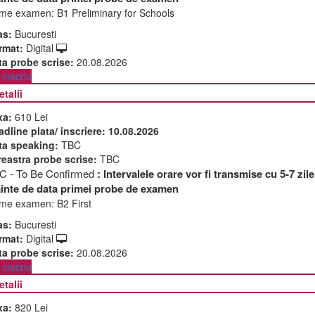
me examen:
B1 Preliminary for Schools
as:
Bucuresti
rmat:
Digital
ta probe scrise:
20.08.2026
inscriu
etalii
xa:
610 Lei
adline plata/ inscriere:
10.08.2026
ta speaking:
TBC
reastra probe scrise:
TBC
C - To Be Confirmed
: Intervalele orare vor fi transmise cu 5-7 zile
ainte de data primei probe de examen
me examen:
B2 First
as:
Bucuresti
rmat:
Digital
ta probe scrise:
20.08.2026
inscriu
etalii
xa:
820 Lei