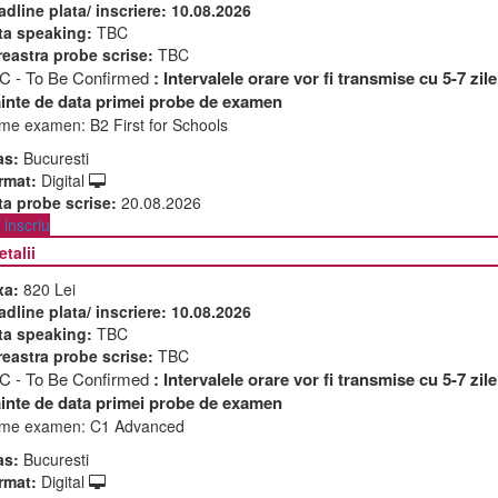
adline plata/ inscriere:
10.08.2026
ta speaking:
TBC
reastra probe scrise:
TBC
C - To Be Confirmed
: Intervalele orare vor fi transmise cu 5-7 zile
ainte de data primei probe de examen
me examen:
B2 First for Schools
as:
Bucuresti
rmat:
Digital
ta probe scrise:
20.08.2026
inscriu
etalii
xa:
820 Lei
adline plata/ inscriere:
10.08.2026
ta speaking:
TBC
reastra probe scrise:
TBC
C - To Be Confirmed
: Intervalele orare vor fi transmise cu 5-7 zile
ainte de data primei probe de examen
me examen:
C1 Advanced
as:
Bucuresti
rmat:
Digital