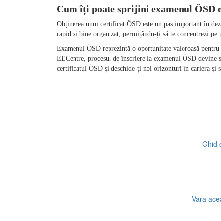
Obținerea unui certificat ÖSD este un pas important în dezv
Examenul ÖSD reprezintă o oportunitate valoroasă pentru or
EECentre, procesul de înscriere la examenul ÖSD devine simp
Ghid d
Vara acea