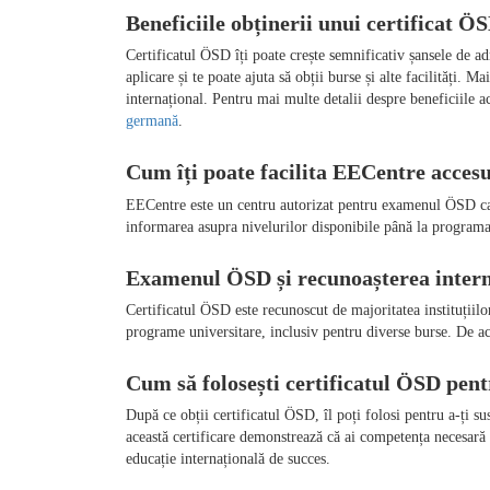
Certificatul ÖSD îți poate crește semnificativ șansele de ad
aplicare și te poate ajuta să obții burse și alte facilități.
internațional. Pentru mai multe detalii despre beneficiile ace
germană
EECentre este un centru autorizat pentru examenul ÖSD care t
informarea asupra nivelurilor disponibile până la programare
Certificatul ÖSD este recunoscut de majoritatea instituțiilo
După ce obții certificatul ÖSD, îl poți folosi pentru a-ți s
această certificare demonstrează că ai competența necesară 