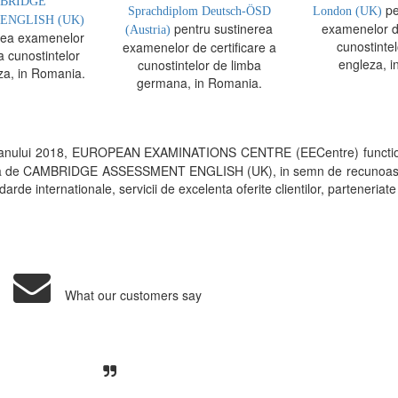
BRIDGE
pe
Sprachdiplom Deutsch-ÖSD
London (UK)
ENGLISH (UK)
pentru sustinerea
examenelor de
(Austria)
rea examenelor
cunostintel
examenelor de certificare a
a cunostintelor
engleza, i
cunostintelor de limba
za, in Romania.
germana, in Romania.
 anului 2018, EUROPEAN EXAMINATIONS CENTRE (EECentre) functio
rita de CAMBRIDGE ASSESSMENT ENGLISH (UK), in semn de recunoastere a 
arde internationale, servicii de excelenta oferite clientilor, parteneriate
What our customers say
Centre, livrarea unui examen se desfasoara intr-o at
ativa, sociabila, aspecte care m-au determinat sa imi
de examinare.