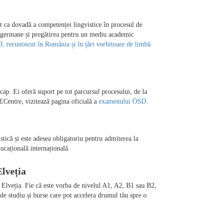
t ca dovadă a competenței lingvistice în procesul de 
bii germane și pregătirea pentru un mediu academic 
 recunoscut în România și în țări vorbitoare de limbă 
ap. Ei oferă suport pe tot parcursul procesului, de la 
ECentre, vizitează pagina oficială a 
examenului ÖSD
tică și este adesea obligatoriu pentru admiterea la 
u Elveția. Fie că este vorba de nivelul A1, A2, B1 sau B2, 
e studiu și burse care pot accelera drumul tău spre o 