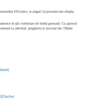
termediul EECentre, te asiguri că procesul este simplu, 
ademice în țări vorbitoare de limbă germană. Cu ajutorul 
tează cu adevărat: pregătirea și succesul tău. Obține 
-Based)
 EECentre!