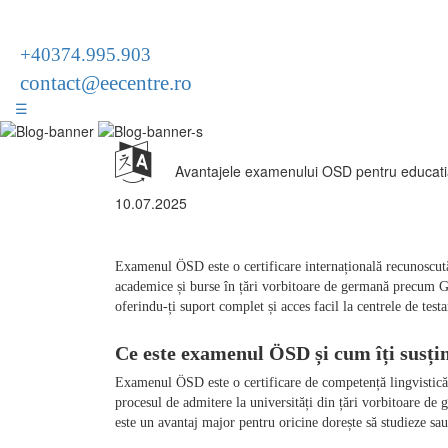
+40374.995.903
contact@eecentre.ro
☰
Avantajele examenului OSD pentru educatia
10.07.2025
Examenul ÖSD este o certificare internațională recunoscută
academice și burse în țări vorbitoare de germană precum Ge
Examenul ÖSD este o certificare de competență lingvistică în
procesul de admitere la universități din țări vorbitoare d