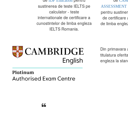
IDP Education
CAM
sustinerea de teste IELTS pe
ASSESSMENT 
calculator - teste
pentru sustine
internationale de certificare a
de certificare 
cunostintelor de limba engleza
de limba engle
IELTS Romania.
Din primavara
titulatura ofe
engleza la stand
Din perspectiva unui voluntar EE
Echipa EECentre este unita, comunic
cu nerabdare urmatoarea sesiune 
Elev I. Martin, 18 ani, Voluntar