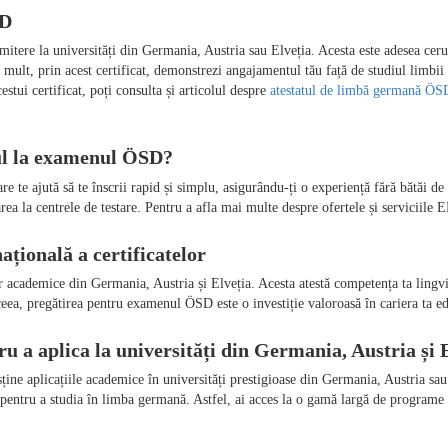
mitere la universități din Germania, Austria sau Elveția. Acesta este adesea ceru
 Mai mult, prin acest certificat, demonstrezi angajamentul tău față de studiul lim
stui certificat, poți consulta și articolul despre 
atestatul de limbă germană ÖSD,
e ajută să te înscrii rapid și simplu, asigurându-ți o experiență fără bătăi de c
a la centrele de testare. Pentru a afla mai multe despre ofertele și serviciile E
r academice din Germania, Austria și Elveția. Acesta atestă competența ta lingvis
usține aplicațiile academice în universități prestigioase din Germania, Austria sa
pentru a studia în limba germană. Astfel, ai acces la o gamă largă de programe d