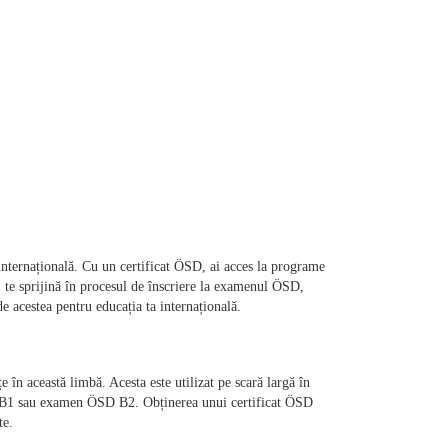
nternațională. Cu un certificat ÖSD, ai acces la programe 
te sprijină în procesul de înscriere la examenul ÖSD, 
n această limbă. Acesta este utilizat pe scară largă în 
2, B1 sau examen ÖSD B2. Obținerea unui certificat ÖSD 