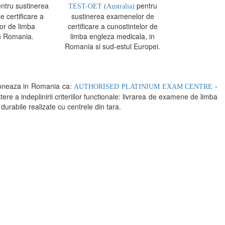
ntru sustinerea
pentru
TEST-OET (Australia)
 certificare a
sustinerea examenelor de
or de limba
certificare a cunostintelor de
n Romania.
limba engleza medicala, in
Romania si sud-estul Europei.
neaza in Romania ca:
-
AUTHORISED PLATINIUM EXAM CENTRE
indeplinirii criteriilor functionale: livrarea de examene de limba
 durabile realizate cu centrele din tara.
mosfera propice concentrarii.
 continui activitatea si sa astept