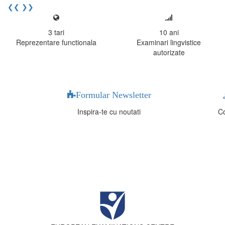
❮❮
❯❯
3
tari
10
ani
Reprezentare functionala
Examinari lingvistice
autorizate
Formular Newsletter
Inspira-te cu noutati
Co