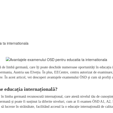
 ta internationala
 de limbă germană, care îți poate deschide numeroase oportunități în educația i
rmania, Austria sau Elveția. În plus, EECentre, centru autorizat de examinare, 
 limba germană recunoscută internațional, care atestă nivelul tău de cunoștințe î
e germană și poate fi susținut la diferite niveluri, cum ar fi examen ÖSD A1, A