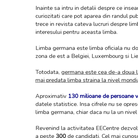
Inainte sa intru in detalii despre ce in
curiozitati care pot aparea din randul pub
trece in revista cateva lucruri despre li
interesului pentru aceasta limba.
Limba germana este limba oficiala nu doar 
zona de est a Belgiei, Luxembourg si Lie
Totodata,
germana este cea de-a doua l
mai predata limba straina la nivel mondi
Aproximativ
130 milioane
de persoane vo
datele statistice. Insa cifrele nu se opr
limba germana, chiar daca nu la un nivel
Revenind la activitatea EECentre dezvo
a peste
300
de candidati. Cel mai cunos