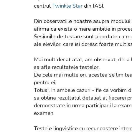
centrul
Twinkle Star
din IASI.
Din observatiile noastre asupra modului in
afirma ca exista o mare ambitie in proces
Sesiunile de testare sunt abordate cu mu
ale elevilor, care isi doresc foarte mu
Mai mult decat atat,
am observat, de-a lu
sa afle rezultatele testelor.
De cele mai multe ori, acestea se limite
pentru ei.
Totusi, in ambele cazuri - fie ca vorbim d
sa obtina rezultatul detaliat al fiecarei p
demonstrate in urma participarii la examin
examen.
Testele lingvistice cu recunoastere inter