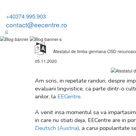
+40374.995.903
contact@eecentre.ro
☰
Atestatul de limba germana OSD recunoscut
05.11.2020
Am scris, in repetate randuri, despre im
evaluarii lingvistice, ca parte dintr-o c
anilor, la
EECentre
.
A venit insa momentul sa va impartasim si
in care nu stiati deja, EECentre
are in po
Deutsch (Austria)
, a carui popularitate s