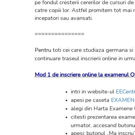
pe fondul cresterii cererilor de cursuri d
catre copiii lor.
Astfel promitem
tot mai m
incepatori sau avansati.
===============
Pentru
toti cei care studiaza germana si 
continuare traseul inscrierii online in ur
Mod 1 de inscriere online la examenul O
intri in website-ul
EECent
apesi pe caseta
EXAMEN
alegi din Harta Examene 
citesti prezentarea examenu
urmator, accesand buton
apesi: butonul „Ma inscriu