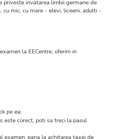
 ce priveste invatarea limbii germane de
 mic, cu mare - elevi, liceeni, adulti -
n examen la EECentre, oferim in
ck pe ea;
 este corect, poti sa treci la pasul
vul examen, pana la achitarea taxei de