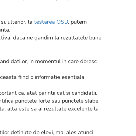
i, ulterior, la
testarea OSD
, putem
anta.
ctiva, daca ne gandim la rezultatele bune
 candidatilor, in momentul in care doresc
easta fiind o informatie esentiala
tant ca, atat parintii cat si candidatii,
entifica punctele forte sau punctele slabe,
ta, alta este sa ai rezultate excelente la
ilor detinute de elevi, mai ales atunci