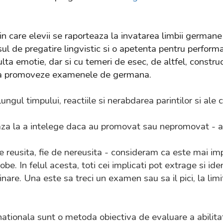
 care elevii se raporteaza la invatarea limbii germane s
ul de pregatire lingvistic si o apetenta pentru perform
lta emotie, dar si cu temeri de esec, de altfel, constru
lt sa promoveze examenele de germana.
ngul timpului, reactiile si nerabdarea parintilor si ale
aza la a intelege daca au promovat sau nepromovat - ac
e reusita, fie de nereusita - consideram ca este mai impor
robe. In felul acesta, toti cei implicati pot extrage si id
are. Una este sa treci un examen sau sa il pici, la limi
nationala sunt o metoda obiectiva de evaluare a abilitat