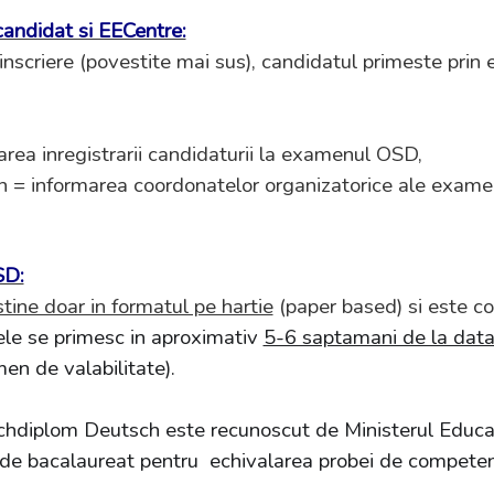
andidat si EECentre:
inscriere (povestite mai sus), candidatul primeste prin
area inregistrarii candidaturii la examenul OSD,
en = informarea coordonatelor organizatorice ale exame
SD:
tine doar in formatul pe hartie
(paper based) si este co
ele se primesc in aproximativ
5-6 saptamani de la dat
en de valabilitate).
chdiplom Deutsch este recunoscut de Ministerul Educație
ul de bacalaureat pentru echivalarea probei de competen