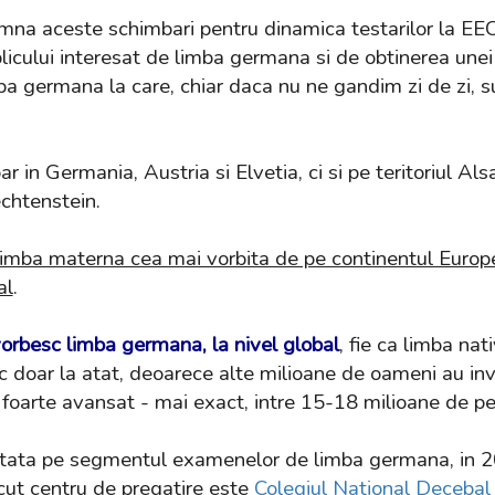
seamna aceste schimbari pentru dinamica testarilor la E
licului interesat de limba germana si de obtinerea unei c
mba germana la care, chiar daca nu ne gandim zi de zi, s
in Germania, Austria si Elvetia, ci si pe teritoriul Alsac
chtenstein.
imba materna cea mai vorbita de pe continentul Europ
al
.
rbesc limba germana, la nivel global
, fie ca limba na
esc doar la atat, deoarece alte milioane de oameni au i
 foarte avansat - mai exact, intre 15-18 milioane de 
ltata pe segmentul examenelor de limba germana, in 
cut centru de pregatire este
Colegiul National Decebal