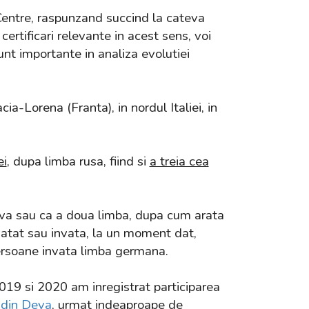
ECentre, raspunzand succind la cateva
ertificari relevante in acest sens, voi
unt importante in analiza evolutiei
ia-Lorena (Franta), in nordul Italiei, in
ei
, dupa limba rusa, fiind si
a treia cea
tiva sau ca a doua limba, dupa cum arata
nvatat sau invata, la un moment dat,
persoane invata limba germana.
2019 si 2020
am inregistrat participarea
 din Deva
, urmat indeaproape de