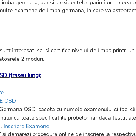
e limba germana, dar si a exigentelor parintilor in ceea
ulte examene de limba germana, la care va asteptam, cu
sunt interesati sa-si certifice nivelul de limba printr-u
matoarele 2 moduri.
SD (traseu lung):
re
E OSD
Germana OSD: caseta cu numele examenului si faci cli
lui cu toate specificatiile probelor, iar daca testul ales
ul
Inscriere Examene
” si demarezi procedura online de inscriere la respecti