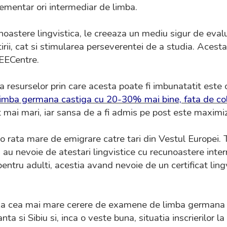
lementar ori intermediar de limba.
oastere lingvistica, le creeaza un mediu sigur de evalu
rii, cat si stimularea perseverentei de a studia. Acesta
 EECentre.
 resurselor prin care acesta poate fi imbunatatit este o
 limba germana castiga cu 20-30% mai bine, fata de col
t mai mari, iar sansa de a fi admis pe post este maximi
 o rata mare de emigrare catre tari din Vestul Europei.
, au nevoie de atestari lingvistice cu recunoastere inter
u adulti, acestia avand nevoie de un certificat lingvis
za cea mai mare cerere de examene de limba germana i
nta si Sibiu si, inca o veste buna, situatia inscrierilor