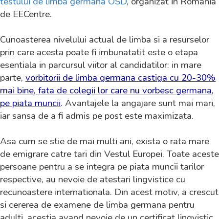
testului de limba germana
OSD
, organizat in Romania
de EECentre.
Cunoasterea nivelului actual de limba si a resurselor
prin care acesta poate fi imbunatatit este o etapa
esentiala in parcursul viitor al candidatilor: in mare
parte,
vorbitorii de limba germana castiga cu 20-30%
mai bine, fata de colegii lor care nu vorbesc germana,
pe piata muncii
. Avantajele la angajare sunt mai mari,
iar sansa de a fi admis pe post este maximizata.
Asa cum se stie de mai multi ani, exista o rata mare
de emigrare catre tari din Vestul Europei. Toate aceste
persoane pentru a se integra pe piata muncii tarilor
respective, au nevoie de atestari lingvistice cu
recunoastere internationala. Din acest motiv, a crescut
si cererea de examene de limba germana pentru
adulti, acestia avand nevoie de un certificat lingvistic