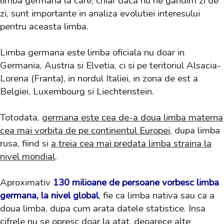
limba germana la care, chiar daca nu ne gandim zi de
zi, sunt importante in analiza evolutiei interesului
pentru aceasta limba.
Limba germana este limba oficiala nu doar in
Germania, Austria si Elvetia, ci si pe teritoriul Alsacia-
Lorena (Franta), in nordul Italiei, in zona de est a
Belgiei, Luxembourg si Liechtenstein.
Totodata,
germana este cea de-a doua limba materna
cea mai vorbita de pe continentul Europei
, dupa limba
rusa, fiind si
a treia cea mai predata limba straina la
nivel mondial
.
Aproximativ
130 milioane
de persoane vorbesc limba
germana, la nivel global
, fie ca limba nativa sau ca a
doua limba, dupa cum arata datele statistice. Insa
cifrele nu se opresc doar la atat, deoarece alte