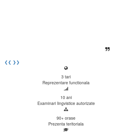
EECentre, livrarea unui examen se
desfasoara intr-o atmosfera propice
concentrarii. Echipa EECentre este
unita, comunicativa, sociabila, aspecte
care m-au determinat sa imi continui
activitatea si sa astept cu nerabdare
urmatoarea sesiune de examinare.
Elev I. Martin, 18 ani, Voluntar
❮❮
❯❯
3
tari
Reprezentare functionala
10
ani
Examinari lingvistice autorizate
90+
orase
Prezenta teritoriala