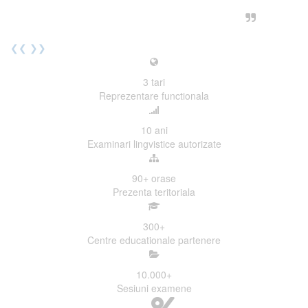
urmatoarea sesiune de examinare.
Elev I. Martin, 18 ani, Voluntar
❮❮
❯❯
3
tari
Reprezentare functionala
10
ani
Examinari lingvistice autorizate
90+
orase
Prezenta teritoriala
300
+
Centre educationale partenere
10.000
+
Sesiuni examene