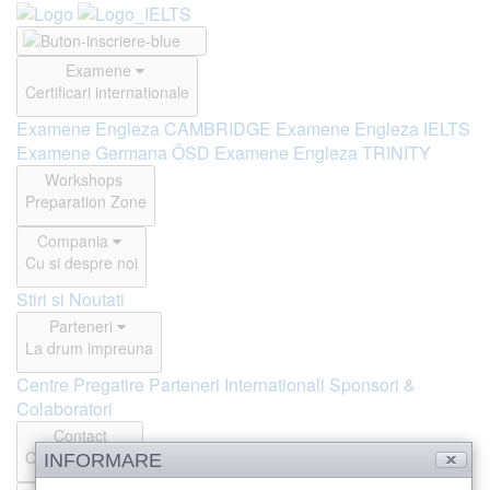
Examene
Certificari internationale
Examene Engleza CAMBRIDGE
Examene Engleza IELTS
Examene Germana ÖSD
Examene Engleza TRINITY
Workshops
Preparation Zone
Compania
Cu si despre noi
Stiri si Noutati
Parteneri
La drum impreuna
Centre Pregatire
Parteneri Internationali
Sponsori &
Colaboratori
Contact
Offline si Online
INFORMARE