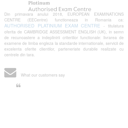
Din primavara anului 2018, EUROPEAN EXAMINATIONS
CENTRE (EECentre) functioneaza in Romania ca:
AUTHORISED PLATINIUM EXAM CENTRE
- titulatura
oferita de CAMBRIDGE ASSESSMENT ENGLISH (UK), in semn
de recunoastere a indeplinirii criteriilor functionale: livrarea de
examene de limba engleza la standarde internationale, servicii de
excelenta oferite clientilor, parteneriate durabile realizate cu
centrele din tara.
What our customers say
Din perspectiva unui voluntar
EECentre, livrarea unui examen se
desfasoara intr-o atmosfera propice
concentrarii. Echipa EECentre este
unita, comunicativa, sociabila, aspecte
care m-au determinat sa imi continui
activitatea si sa astept cu nerabdare