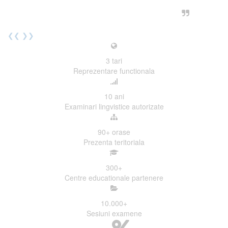
urmatoarea sesiune de examinare.
Elev I. Martin, 18 ani, Voluntar
❮❮
❯❯
3
tari
Reprezentare functionala
10
ani
Examinari lingvistice autorizate
90+
orase
Prezenta teritoriala
300
+
Centre educationale partenere
10.000
+
Sesiuni examene