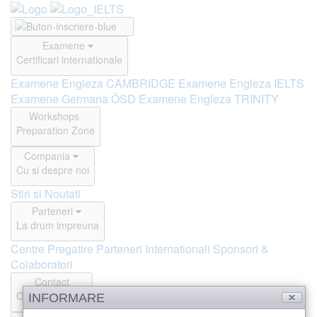
Examene
Certificari internationale
Examene Engleza CAMBRIDGE
Examene Engleza IELTS
Examene Germana ÖSD
Examene Engleza TRINITY
Workshops
Preparation Zone
Compania
Cu si despre noi
Stiri si Noutati
Parteneri
La drum impreuna
Centre Pregatire
Parteneri Internationali
Sponsori &
Colaboratori
Contact
Offline si Online
INFORMARE