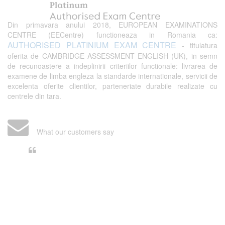
Din primavara anului 2018, EUROPEAN EXAMINATIONS
CENTRE (EECentre) functioneaza in Romania ca:
AUTHORISED PLATINIUM EXAM CENTRE
- titulatura
oferita de CAMBRIDGE ASSESSMENT ENGLISH (UK), in semn
de recunoastere a indeplinirii criteriilor functionale: livrarea de
examene de limba engleza la standarde internationale, servicii de
excelenta oferite clientilor, parteneriate durabile realizate cu
centrele din tara.
What our customers say
Din perspectiva unui voluntar
EECentre, livrarea unui examen se
desfasoara intr-o atmosfera propice
concentrarii. Echipa EECentre este
unita, comunicativa, sociabila, aspecte
care m-au determinat sa imi continui
activitatea si sa astept cu nerabdare