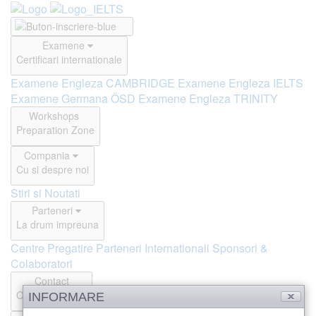
Examene
Certificari internationale
Examene Engleza CAMBRIDGE
Examene Engleza IELTS
Examene Germana ÖSD
Examene Engleza TRINITY
Workshops
Preparation Zone
Compania
Cu si despre noi
Stiri si Noutati
Parteneri
La drum impreuna
Centre Pregatire
Parteneri Internationali
Sponsori &
Colaboratori
Contact
Offline si Online
INFORMARE