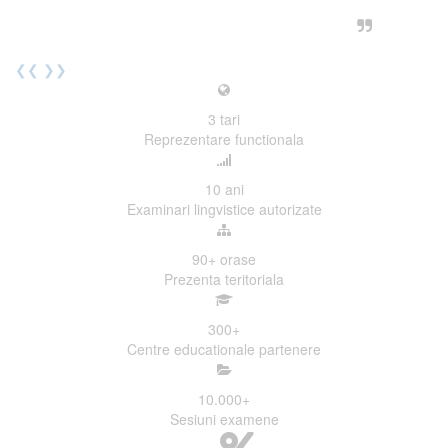
urmatoarea sesiune de examinare.
Elev I. Martin, 18 ani, Voluntar
❮❮
❯❯
3
tari
Reprezentare functionala
10
ani
Examinari lingvistice autorizate
90+
orase
Prezenta teritoriala
300
+
Centre educationale partenere
10.000
+
Sesiuni examene