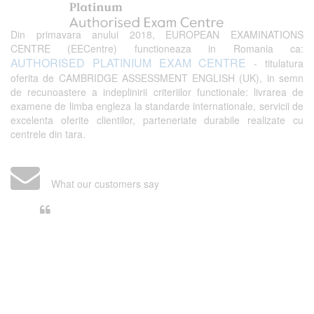
Din primavara anului 2018, EUROPEAN EXAMINATIONS
CENTRE (EECentre) functioneaza in Romania ca:
AUTHORISED PLATINIUM EXAM CENTRE
- titulatura
oferita de CAMBRIDGE ASSESSMENT ENGLISH (UK), in semn
de recunoastere a indeplinirii criteriilor functionale: livrarea de
examene de limba engleza la standarde internationale, servicii de
excelenta oferite clientilor, parteneriate durabile realizate cu
centrele din tara.
What our customers say
Din perspectiva unui voluntar
EECentre, livrarea unui examen se
desfasoara intr-o atmosfera propice
concentrarii. Echipa EECentre este
unita, comunicativa, sociabila, aspecte
care m-au determinat sa imi continui
activitatea si sa astept cu nerabdare