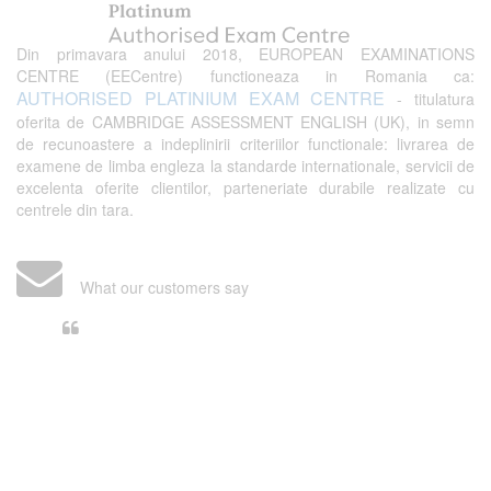
Din primavara anului 2018, EUROPEAN EXAMINATIONS
CENTRE (EECentre) functioneaza in Romania ca:
AUTHORISED PLATINIUM EXAM CENTRE
- titulatura
oferita de CAMBRIDGE ASSESSMENT ENGLISH (UK), in semn
de recunoastere a indeplinirii criteriilor functionale: livrarea de
examene de limba engleza la standarde internationale, servicii de
excelenta oferite clientilor, parteneriate durabile realizate cu
centrele din tara.
What our customers say
Din perspectiva unui voluntar
EECentre, livrarea unui examen se
desfasoara intr-o atmosfera propice
concentrarii. Echipa EECentre este
unita, comunicativa, sociabila, aspecte
care m-au determinat sa imi continui
activitatea si sa astept cu nerabdare