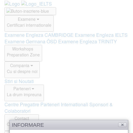
Examene
Certificari internationale
Examene Engleza CAMBRIDGE
Examene Engleza IELTS
Examene Germana ÖSD
Examene Engleza TRINITY
Workshops
Preparation Zone
Compania
Cu si despre noi
Stiri si Noutati
Parteneri
La drum impreuna
Centre Pregatire
Parteneri Internationali
Sponsori &
Colaboratori
Contact
Offline si Online
INFORMARE