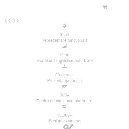
urmatoarea sesiune de examinare.
Elev I. Martin, 18 ani, Voluntar
❮❮
❯❯
3
tari
Reprezentare functionala
10
ani
Examinari lingvistice autorizate
90+
orase
Prezenta teritoriala
300
+
Centre educationale partenere
10.000
+
Sesiuni examene