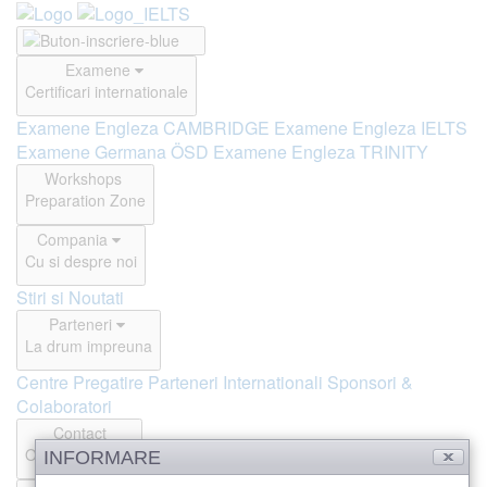
Examene
Certificari internationale
Examene Engleza CAMBRIDGE
Examene Engleza IELTS
Examene Germana ÖSD
Examene Engleza TRINITY
Workshops
Preparation Zone
Compania
Cu si despre noi
Stiri si Noutati
Parteneri
La drum impreuna
Centre Pregatire
Parteneri Internationali
Sponsori &
Colaboratori
Contact
Offline si Online
INFORMARE