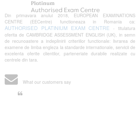
Din primavara anului 2018, EUROPEAN EXAMINATIONS
CENTRE (EECentre) functioneaza in Romania ca:
AUTHORISED PLATINIUM EXAM CENTRE
- titulatura
oferita de CAMBRIDGE ASSESSMENT ENGLISH (UK), in semn
de recunoastere a indeplinirii criteriilor functionale: livrarea de
examene de limba engleza la standarde internationale, servicii de
excelenta oferite clientilor, parteneriate durabile realizate cu
centrele din tara.
What our customers say
Din perspectiva unui voluntar
EECentre, livrarea unui examen se
desfasoara intr-o atmosfera propice
concentrarii. Echipa EECentre este
unita, comunicativa, sociabila, aspecte
care m-au determinat sa imi continui
activitatea si sa astept cu nerabdare