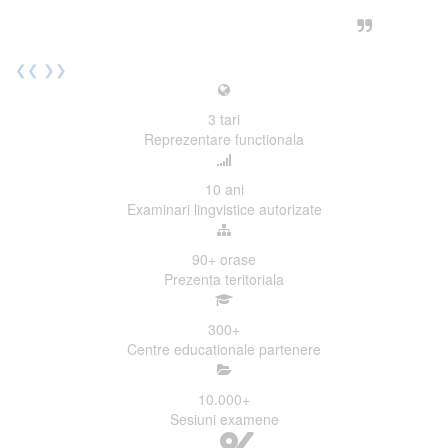
urmatoarea sesiune de examinare.
Elev I. Martin, 18 ani, Voluntar
❮❮
❯❯
3
tari
Reprezentare functionala
10
ani
Examinari lingvistice autorizate
90+
orase
Prezenta teritoriala
300
+
Centre educationale partenere
10.000
+
Sesiuni examene