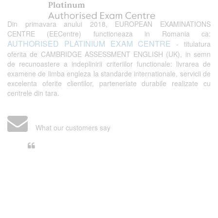
Din primavara anului 2018, EUROPEAN EXAMINATIONS
CENTRE (EECentre) functioneaza in Romania ca:
AUTHORISED PLATINIUM EXAM CENTRE
- titulatura
oferita de CAMBRIDGE ASSESSMENT ENGLISH (UK), in semn
de recunoastere a indeplinirii criteriilor functionale: livrarea de
examene de limba engleza la standarde internationale, servicii de
excelenta oferite clientilor, parteneriate durabile realizate cu
centrele din tara.
What our customers say
Din perspectiva unui voluntar
EECentre, livrarea unui examen se
desfasoara intr-o atmosfera propice
concentrarii. Echipa EECentre este
unita, comunicativa, sociabila, aspecte
care m-au determinat sa imi continui
activitatea si sa astept cu nerabdare