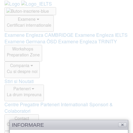
Examene
Certificari internationale
Examene Engleza CAMBRIDGE
Examene Engleza IELTS
Examene Germana ÖSD
Examene Engleza TRINITY
Workshops
Preparation Zone
Compania
Cu si despre noi
Stiri si Noutati
Parteneri
La drum impreuna
Centre Pregatire
Parteneri Internationali
Sponsori &
Colaboratori
Contact
Offline si Online
INFORMARE