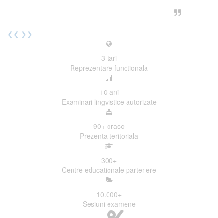
urmatoarea sesiune de examinare.
Elev I. Martin, 18 ani, Voluntar
❮❮
❯❯
3
tari
Reprezentare functionala
10
ani
Examinari lingvistice autorizate
90+
orase
Prezenta teritoriala
300
+
Centre educationale partenere
10.000
+
Sesiuni examene