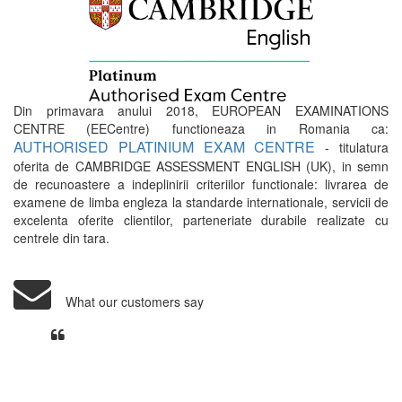
Din primavara anului 2018, EUROPEAN EXAMINATIONS
CENTRE (EECentre) functioneaza in Romania ca:
AUTHORISED PLATINIUM EXAM CENTRE
- titulatura
oferita de CAMBRIDGE ASSESSMENT ENGLISH (UK), in semn
de recunoastere a indeplinirii criteriilor functionale: livrarea de
examene de limba engleza la standarde internationale, servicii de
excelenta oferite clientilor, parteneriate durabile realizate cu
centrele din tara.
What our customers say
Din perspectiva unui voluntar
EECentre, livrarea unui examen se
desfasoara intr-o atmosfera propice
concentrarii. Echipa EECentre este