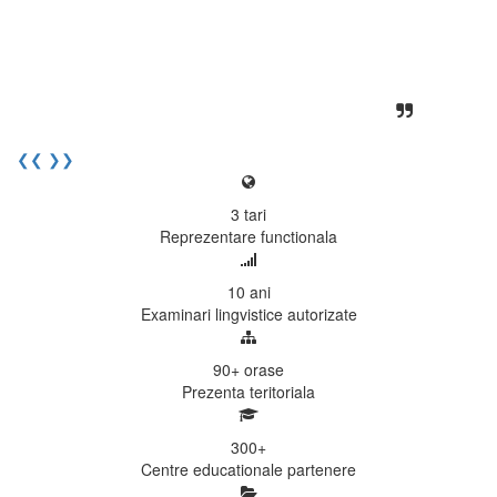
unita, comunicativa, sociabila, aspecte
care m-au determinat sa imi continui
activitatea si sa astept cu nerabdare
urmatoarea sesiune de examinare.
Elev I. Martin, 18 ani, Voluntar
❮❮
❯❯
3
tari
Reprezentare functionala
10
ani
Examinari lingvistice autorizate
90+
orase
Prezenta teritoriala
300
+
Centre educationale partenere