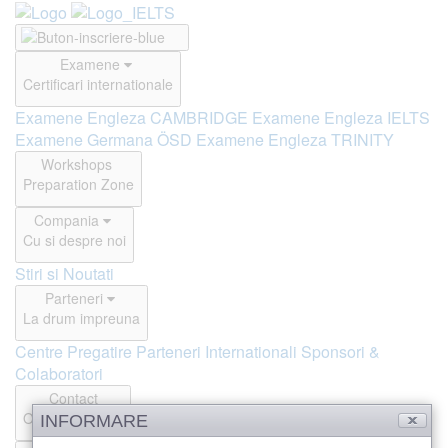
Examene
Certificari internationale
Examene Engleza CAMBRIDGE
Examene Engleza IELTS
Examene Germana ÖSD
Examene Engleza TRINITY
Workshops
Preparation Zone
Compania
Cu si despre noi
Stiri si Noutati
Parteneri
La drum impreuna
Centre Pregatire
Parteneri Internationali
Sponsori &
Colaboratori
Contact
Offline si Online
INFORMARE