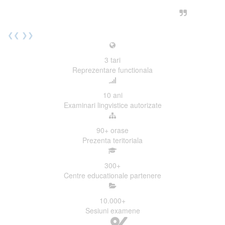
urmatoarea sesiune de examinare.
Elev I. Martin, 18 ani, Voluntar
❮❮
❯❯
3
tari
Reprezentare functionala
10
ani
Examinari lingvistice autorizate
90+
orase
Prezenta teritoriala
300
+
Centre educationale partenere
10.000
+
Sesiuni examene