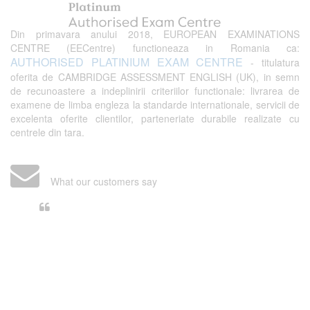
Din primavara anului 2018, EUROPEAN EXAMINATIONS
CENTRE (EECentre) functioneaza in Romania ca:
AUTHORISED PLATINIUM EXAM CENTRE
- titulatura
oferita de CAMBRIDGE ASSESSMENT ENGLISH (UK), in semn
de recunoastere a indeplinirii criteriilor functionale: livrarea de
examene de limba engleza la standarde internationale, servicii de
excelenta oferite clientilor, parteneriate durabile realizate cu
centrele din tara.
What our customers say
Din perspectiva unui voluntar
EECentre, livrarea unui examen se
desfasoara intr-o atmosfera propice
concentrarii. Echipa EECentre este
unita, comunicativa, sociabila, aspecte
care m-au determinat sa imi continui
activitatea si sa astept cu nerabdare