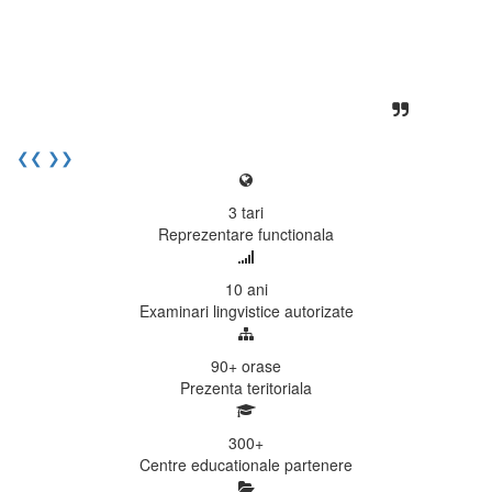
unita, comunicativa, sociabila, aspecte
care m-au determinat sa imi continui
activitatea si sa astept cu nerabdare
urmatoarea sesiune de examinare.
Elev I. Martin, 18 ani, Voluntar
❮❮
❯❯
3
tari
Reprezentare functionala
10
ani
Examinari lingvistice autorizate
90+
orase
Prezenta teritoriala
300
+
Centre educationale partenere