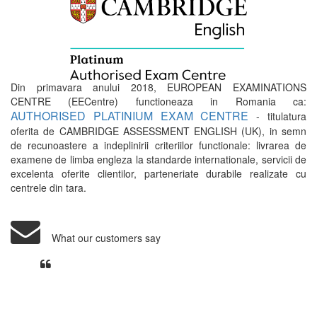
Din primavara anului 2018, EUROPEAN EXAMINATIONS
CENTRE (EECentre) functioneaza in Romania ca:
AUTHORISED PLATINIUM EXAM CENTRE
- titulatura
oferita de CAMBRIDGE ASSESSMENT ENGLISH (UK), in semn
de recunoastere a indeplinirii criteriilor functionale: livrarea de
examene de limba engleza la standarde internationale, servicii de
excelenta oferite clientilor, parteneriate durabile realizate cu
centrele din tara.
What our customers say
Din perspectiva unui voluntar
EECentre, livrarea unui examen se
desfasoara intr-o atmosfera propice
concentrarii. Echipa EECentre este