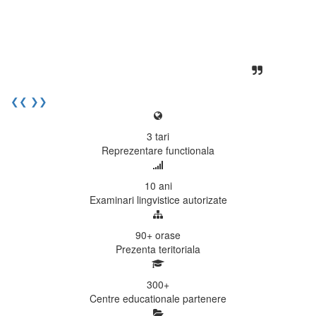
unita, comunicativa, sociabila, aspecte
care m-au determinat sa imi continui
activitatea si sa astept cu nerabdare
urmatoarea sesiune de examinare.
Elev I. Martin, 18 ani, Voluntar
❮❮
❯❯
3
tari
Reprezentare functionala
10
ani
Examinari lingvistice autorizate
90+
orase
Prezenta teritoriala
300
+
Centre educationale partenere