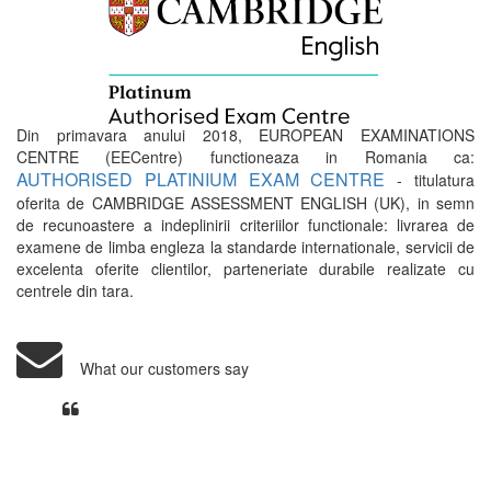
Din primavara anului 2018, EUROPEAN EXAMINATIONS
CENTRE (EECentre) functioneaza in Romania ca:
AUTHORISED PLATINIUM EXAM CENTRE
- titulatura
oferita de CAMBRIDGE ASSESSMENT ENGLISH (UK), in semn
de recunoastere a indeplinirii criteriilor functionale: livrarea de
examene de limba engleza la standarde internationale, servicii de
excelenta oferite clientilor, parteneriate durabile realizate cu
centrele din tara.
What our customers say
Din perspectiva unui voluntar
EECentre, livrarea unui examen se
desfasoara intr-o atmosfera propice
concentrarii. Echipa EECentre este