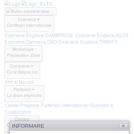
Examene
Certificari internationale
Examene Engleza CAMBRIDGE
Examene Engleza IELTS
Examene Germana ÖSD
Examene Engleza TRINITY
Workshops
Preparation Zone
Compania
Cu si despre noi
Stiri si Noutati
Parteneri
La drum impreuna
Centre Pregatire
Parteneri Internationali
Sponsori &
Colaboratori
Contact
Offline si Online
INFORMARE