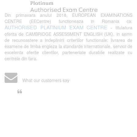
Din primavara anului 2018, EUROPEAN EXAMINATIONS
CENTRE (EECentre) functioneaza in Romania ca:
AUTHORISED PLATINIUM EXAM CENTRE
- titulatura
oferita de CAMBRIDGE ASSESSMENT ENGLISH (UK), in semn
de recunoastere a indeplinirii criteriilor functionale: livrarea de
examene de limba engleza la standarde internationale, servicii de
excelenta oferite clientilor, parteneriate durabile realizate cu
centrele din tara.
What our customers say
Din perspectiva unui voluntar
EECentre, livrarea unui examen se
desfasoara intr-o atmosfera propice
concentrarii. Echipa EECentre este
unita, comunicativa, sociabila, aspecte
care m-au determinat sa imi continui
activitatea si sa astept cu nerabdare