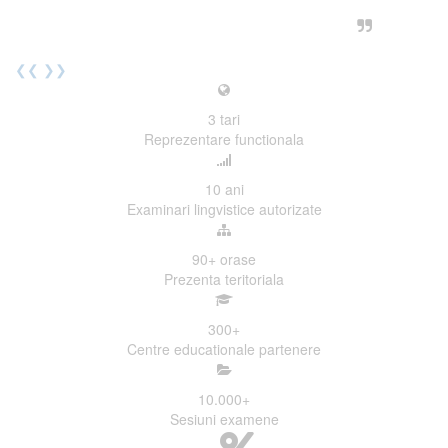
urmatoarea sesiune de examinare.
Elev I. Martin, 18 ani, Voluntar
❮❮
❯❯
3
tari
Reprezentare functionala
10
ani
Examinari lingvistice autorizate
90+
orase
Prezenta teritoriala
300
+
Centre educationale partenere
10.000
+
Sesiuni examene