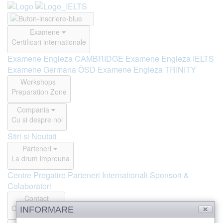
Examene
Certificari internationale
Examene Engleza CAMBRIDGE
Examene Engleza IELTS
Examene Germana ÖSD
Examene Engleza TRINITY
Workshops
Preparation Zone
Compania
Cu si despre noi
Stiri si Noutati
Parteneri
La drum impreuna
Centre Pregatire
Parteneri Internationali
Sponsori &
Colaboratori
Contact
Offline si Online
INFORMARE