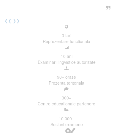
urmatoarea sesiune de examinare.
Elev I. Martin, 18 ani, Voluntar
❮❮
❯❯
3
tari
Reprezentare functionala
10
ani
Examinari lingvistice autorizate
90+
orase
Prezenta teritoriala
300
+
Centre educationale partenere
10.000
+
Sesiuni examene