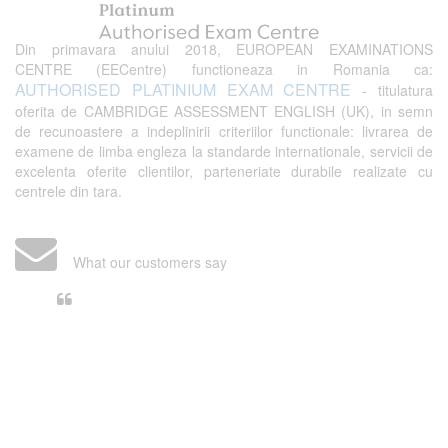
Din primavara anului 2018, EUROPEAN EXAMINATIONS
CENTRE (EECentre) functioneaza in Romania ca:
AUTHORISED PLATINIUM EXAM CENTRE
- titulatura
oferita de CAMBRIDGE ASSESSMENT ENGLISH (UK), in semn
de recunoastere a indeplinirii criteriilor functionale: livrarea de
examene de limba engleza la standarde internationale, servicii de
excelenta oferite clientilor, parteneriate durabile realizate cu
centrele din tara.
What our customers say
Din perspectiva unui voluntar
EECentre, livrarea unui examen se
desfasoara intr-o atmosfera propice
concentrarii. Echipa EECentre este
unita, comunicativa, sociabila, aspecte
care m-au determinat sa imi continui
activitatea si sa astept cu nerabdare