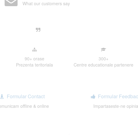
What our customers say
Centre, livrarea unui examen se desfasoara intr-o at
ativa, sociabila, aspecte care m-au determinat sa imi
de examinare.
90+
orase
300
+
Prezenta teritoriala
Centre educationale partenere
Formular Contact
Formular Feedbac
municam offline & online
Impartaseste-ne opini