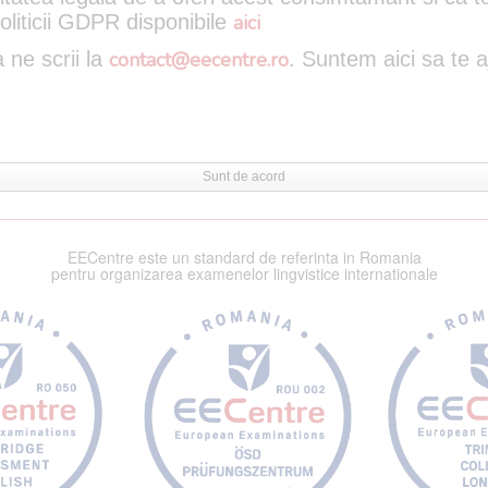
oliticii GDPR disponibile
aici
 ne scrii la
contact@eecentre.ro
. Suntem aici sa te 
Sunt de acord
EECentre este un standard de referinta in Romania
pentru organizarea examenelor lingvistice internationale