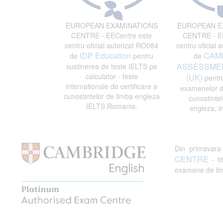
EUROPEAN EXAMINATIONS
EUROPEAN E
CENTRE - EECentre este
CENTRE - EE
centru oficial autorizat RO084
centru oficial 
IDP Education
CAM
de
pentru
de
ASSESSMEN
sustinerea de teste IELTS pe
calculator - teste
(UK)
pentru
internationale de certificare a
examenelor de
cunostintelor de limba engleza
cunostintel
IELTS Romania.
engleza, i
Din primavar
CENTRE
- ti
examene de limb