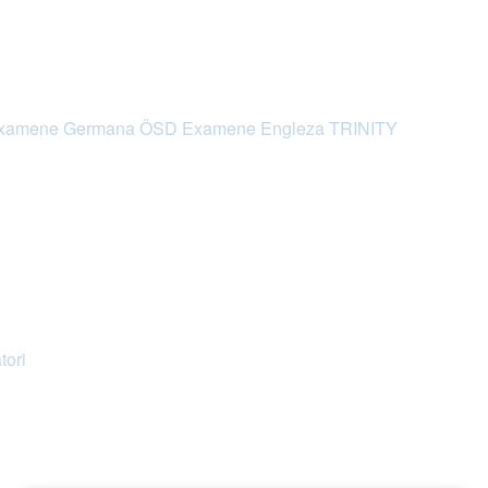
xamene Germana ÖSD
Examene Engleza TRINITY
tori