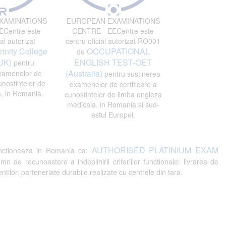
XAMINATIONS
EUROPEAN EXAMINATIONS
Centre este
CENTRE - EECentre este
al autorizat
centru oficial autorizat RO001
rinity College
OCCUPATIONAL
de
UK)
ENGLISH TEST-OET
pentru
(Australia)
xamenelor de
pentru sustinerea
unostintelor de
examenelor de certificare a
, in Romania.
cunostintelor de limba engleza
medicala, in Romania si sud-
estul Europei.
AUTHORISED PLATINIUM EXAM
ctioneaza in Romania ca:
recunoastere a indeplinirii criteriilor functionale: livrarea de
tilor, parteneriate durabile realizate cu centrele din tara.