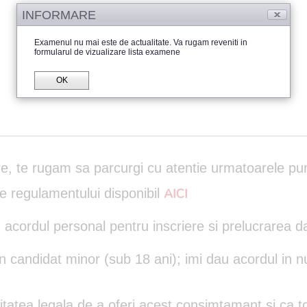
INFORMARE
Examenul nu mai este de actualitate. Va rugam reveniti in
formularul de vizualizare lista examene
OK
are, te rugam sa parcurgi cu atentie urmatoarele pu
le regulamentului disponibil
AICI
 acordul personal pentru inscriere si prelucrarea d
un candidat minor (sub 18 ani); imi dau acordul in n
itatea legala de a oferi acest consimtamant si ca to