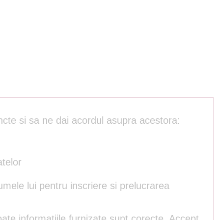
ncte si sa ne dai acordul asupra acestora:
atelor
umele lui pentru inscriere si prelucrarea
ate informatiile furnizate sunt corecte. Accept