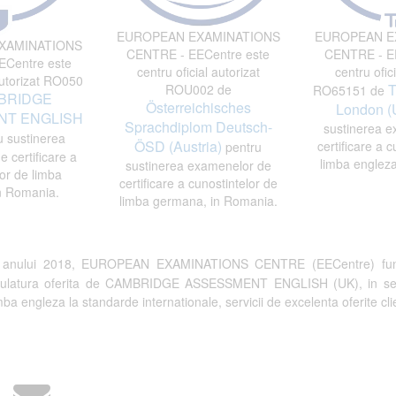
EUROPEAN EXAMINATIONS
EUROPEAN E
XAMINATIONS
CENTRE - EECentre este
CENTRE - EE
Centre este
centru oficial autorizat
centru ofici
autorizat RO050
T
ROU002 de
RO65151 de
BRIDGE
Österreichisches
London (
T ENGLISH
Sprachdiplom Deutsch-
sustinerea e
 sustinerea
ÖSD (Austria)
certificare a c
pentru
 certificare a
limba engleza
sustinerea examenelor de
or de limba
certificare a cunostintelor de
n Romania.
limba germana, in Romania.
a anului 2018, EUROPEAN EXAMINATIONS CENTRE (EECentre) fun
tulatura oferita de CAMBRIDGE ASSESSMENT ENGLISH (UK), in semn de 
a engleza la standarde internationale, servicii de excelenta oferite clien