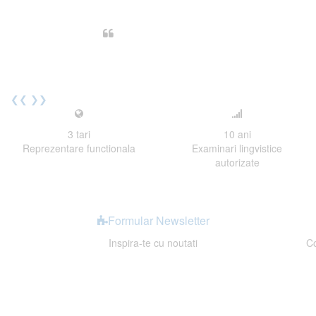
Din perspectiva unui voluntar EE
Echipa EECentre este unita, comunic
cu nerabdare urmatoarea sesiune 
Elev I. Martin, 18 ani, Voluntar
❮❮
❯❯
3
tari
10
ani
Reprezentare functionala
Examinari lingvistice
autorizate
Formular Newsletter
Inspira-te cu noutati
Co