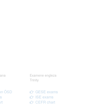
ana
Examene engleza
Trinity
on ÖSD
GESE exams
s
ISE exams
rt
CEFR chart