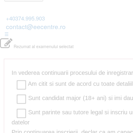
+40374.995.903
contact@eecentre.ro
☰
Rezumat al examenului selectat
In vederea continuarii procesului de inregistr
Am citit si sunt de acord cu toate detalii
Sunt candidat major (18+ ani) si imi dau
Sunt parinte sau tutore legal si inscriu 
datelor
Prin continuarea inscrierii, declar ca am capac