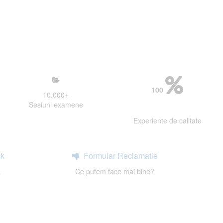
mosfera propice concentrarii.
 continui activitatea si sa astept
100
10.000
+
Sesiuni examene
Experiente de calitate
k
Formular Reclamatie
a
Ce putem face mai bine?