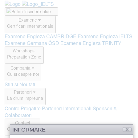
Examene
Certificari internationale
Examene Engleza CAMBRIDGE
Examene Engleza IELTS
Examene Germana ÖSD
Examene Engleza TRINITY
Workshops
Preparation Zone
Compania
Cu si despre noi
Stiri si Noutati
Parteneri
La drum impreuna
Centre Pregatire
Parteneri Internationali
Sponsori &
Colaboratori
Contact
Offline si Online
INFORMARE