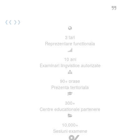
urmatoarea sesiune de examinare.
Elev I. Martin, 18 ani, Voluntar
❮❮
❯❯
3
tari
Reprezentare functionala
10
ani
Examinari lingvistice autorizate
90+
orase
Prezenta teritoriala
300
+
Centre educationale partenere
10.000
+
Sesiuni examene