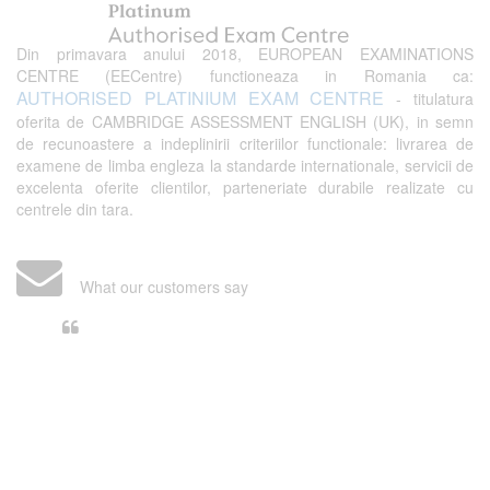
Din primavara anului 2018, EUROPEAN EXAMINATIONS
CENTRE (EECentre) functioneaza in Romania ca:
AUTHORISED PLATINIUM EXAM CENTRE
- titulatura
oferita de CAMBRIDGE ASSESSMENT ENGLISH (UK), in semn
de recunoastere a indeplinirii criteriilor functionale: livrarea de
examene de limba engleza la standarde internationale, servicii de
excelenta oferite clientilor, parteneriate durabile realizate cu
centrele din tara.
What our customers say
Din perspectiva unui voluntar
EECentre, livrarea unui examen se
desfasoara intr-o atmosfera propice
concentrarii. Echipa EECentre este
unita, comunicativa, sociabila, aspecte
care m-au determinat sa imi continui
activitatea si sa astept cu nerabdare