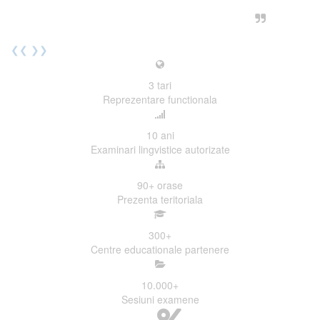
urmatoarea sesiune de examinare.
Elev I. Martin, 18 ani, Voluntar
❮❮
❯❯
3
tari
Reprezentare functionala
10
ani
Examinari lingvistice autorizate
90+
orase
Prezenta teritoriala
300
+
Centre educationale partenere
10.000
+
Sesiuni examene