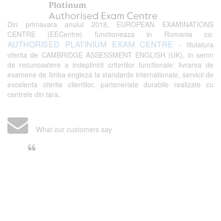
Din primavara anului 2018, EUROPEAN EXAMINATIONS
CENTRE (EECentre) functioneaza in Romania ca:
AUTHORISED PLATINIUM EXAM CENTRE
- titulatura
oferita de CAMBRIDGE ASSESSMENT ENGLISH (UK), in semn
de recunoastere a indeplinirii criteriilor functionale: livrarea de
examene de limba engleza la standarde internationale, servicii de
excelenta oferite clientilor, parteneriate durabile realizate cu
centrele din tara.
What our customers say
Din perspectiva unui voluntar
EECentre, livrarea unui examen se
desfasoara intr-o atmosfera propice
concentrarii. Echipa EECentre este
unita, comunicativa, sociabila, aspecte
care m-au determinat sa imi continui
activitatea si sa astept cu nerabdare