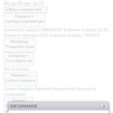
Examene
Certificari internationale
Examene Engleza CAMBRIDGE
Examene Engleza IELTS
Examene Germana ÖSD
Examene Engleza TRINITY
Workshops
Preparation Zone
Compania
Cu si despre noi
Stiri si Noutati
Parteneri
La drum impreuna
Centre Pregatire
Parteneri Internationali
Sponsori &
Colaboratori
Contact
Offline si Online
INFORMARE