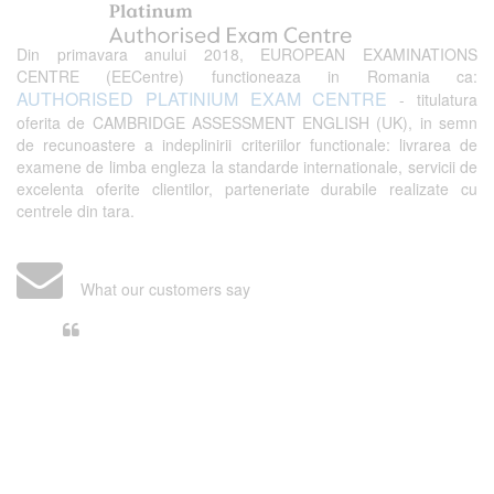
Din primavara anului 2018, EUROPEAN EXAMINATIONS
CENTRE (EECentre) functioneaza in Romania ca:
AUTHORISED PLATINIUM EXAM CENTRE
- titulatura
oferita de CAMBRIDGE ASSESSMENT ENGLISH (UK), in semn
de recunoastere a indeplinirii criteriilor functionale: livrarea de
examene de limba engleza la standarde internationale, servicii de
excelenta oferite clientilor, parteneriate durabile realizate cu
centrele din tara.
What our customers say
Din perspectiva unui voluntar
EECentre, livrarea unui examen se
desfasoara intr-o atmosfera propice
concentrarii. Echipa EECentre este
unita, comunicativa, sociabila, aspecte
care m-au determinat sa imi continui
activitatea si sa astept cu nerabdare