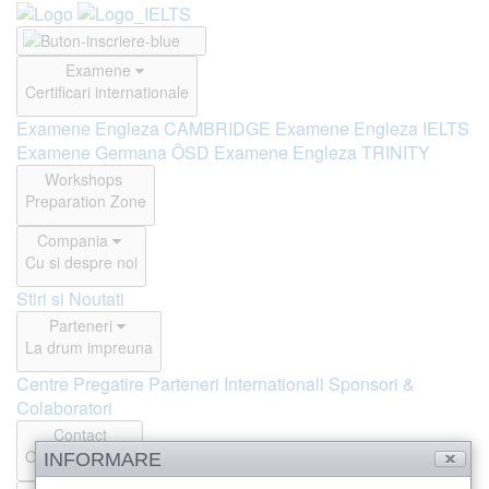
Examene
Certificari internationale
Examene Engleza CAMBRIDGE
Examene Engleza IELTS
Examene Germana ÖSD
Examene Engleza TRINITY
Workshops
Preparation Zone
Compania
Cu si despre noi
Stiri si Noutati
Parteneri
La drum impreuna
Centre Pregatire
Parteneri Internationali
Sponsori &
Colaboratori
Contact
Offline si Online
INFORMARE