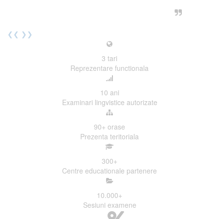
urmatoarea sesiune de examinare.
Elev I. Martin, 18 ani, Voluntar
❮❮
❯❯
3
tari
Reprezentare functionala
10
ani
Examinari lingvistice autorizate
90+
orase
Prezenta teritoriala
300
+
Centre educationale partenere
10.000
+
Sesiuni examene