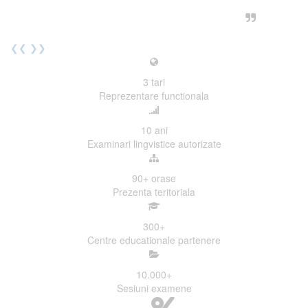
urmatoarea sesiune de examinare.
Elev I. Martin, 18 ani, Voluntar
❮❮
❯❯
3
tari
Reprezentare functionala
10
ani
Examinari lingvistice autorizate
90+
orase
Prezenta teritoriala
300
+
Centre educationale partenere
10.000
+
Sesiuni examene