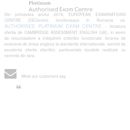
Din primavara anului 2018, EUROPEAN EXAMINATIONS
CENTRE (EECentre) functioneaza in Romania ca:
AUTHORISED PLATINIUM EXAM CENTRE
- titulatura
oferita de CAMBRIDGE ASSESSMENT ENGLISH (UK), in semn
de recunoastere a indeplinirii criteriilor functionale: livrarea de
examene de limba engleza la standarde internationale, servicii de
excelenta oferite clientilor, parteneriate durabile realizate cu
centrele din tara.
What our customers say
Din perspectiva unui voluntar
EECentre, livrarea unui examen se
desfasoara intr-o atmosfera propice
concentrarii. Echipa EECentre este
unita, comunicativa, sociabila, aspecte
care m-au determinat sa imi continui
activitatea si sa astept cu nerabdare