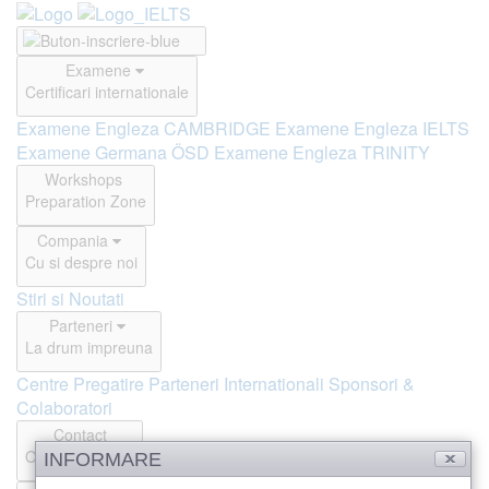
Examene
Certificari internationale
Examene Engleza CAMBRIDGE
Examene Engleza IELTS
Examene Germana ÖSD
Examene Engleza TRINITY
Workshops
Preparation Zone
Compania
Cu si despre noi
Stiri si Noutati
Parteneri
La drum impreuna
Centre Pregatire
Parteneri Internationali
Sponsori &
Colaboratori
Contact
Offline si Online
INFORMARE