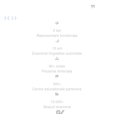
urmatoarea sesiune de examinare.
Elev I. Martin, 18 ani, Voluntar
❮❮
❯❯
3
tari
Reprezentare functionala
10
ani
Examinari lingvistice autorizate
90+
orase
Prezenta teritoriala
300
+
Centre educationale partenere
10.000
+
Sesiuni examene