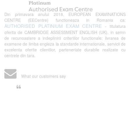
Din primavara anului 2018, EUROPEAN EXAMINATIONS
CENTRE (EECentre) functioneaza in Romania ca:
AUTHORISED PLATINIUM EXAM CENTRE
- titulatura
oferita de CAMBRIDGE ASSESSMENT ENGLISH (UK), in semn
de recunoastere a indeplinirii criteriilor functionale: livrarea de
examene de limba engleza la standarde internationale, servicii de
excelenta oferite clientilor, parteneriate durabile realizate cu
centrele din tara.
What our customers say
Din perspectiva unui voluntar
EECentre, livrarea unui examen se
desfasoara intr-o atmosfera propice
concentrarii. Echipa EECentre este
unita, comunicativa, sociabila, aspecte
care m-au determinat sa imi continui
activitatea si sa astept cu nerabdare