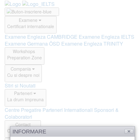
Examene
Certificari internationale
Examene Engleza CAMBRIDGE
Examene Engleza IELTS
Examene Germana ÖSD
Examene Engleza TRINITY
Workshops
Preparation Zone
Compania
Cu si despre noi
Stiri si Noutati
Parteneri
La drum impreuna
Centre Pregatire
Parteneri Internationali
Sponsori &
Colaboratori
Contact
Offline si Online
INFORMARE