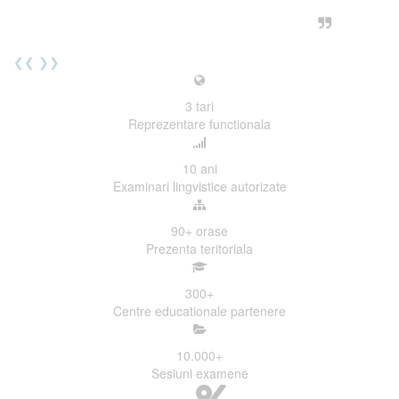
urmatoarea sesiune de examinare.
Elev I. Martin, 18 ani, Voluntar
❮❮
❯❯
3
tari
Reprezentare functionala
10
ani
Examinari lingvistice autorizate
90+
orase
Prezenta teritoriala
300
+
Centre educationale partenere
10.000
+
Sesiuni examene