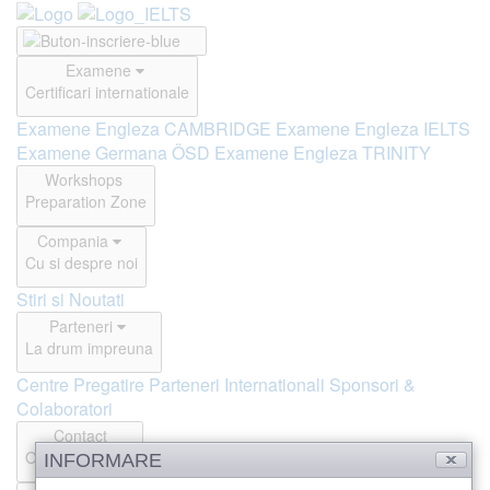
Examene
Certificari internationale
Examene Engleza CAMBRIDGE
Examene Engleza IELTS
Examene Germana ÖSD
Examene Engleza TRINITY
Workshops
Preparation Zone
Compania
Cu si despre noi
Stiri si Noutati
Parteneri
La drum impreuna
Centre Pregatire
Parteneri Internationali
Sponsori &
Colaboratori
Contact
Offline si Online
INFORMARE