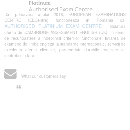
Din primavara anului 2018, EUROPEAN EXAMINATIONS
CENTRE (EECentre) functioneaza in Romania ca:
AUTHORISED PLATINIUM EXAM CENTRE
- titulatura
oferita de CAMBRIDGE ASSESSMENT ENGLISH (UK), in semn
de recunoastere a indeplinirii criteriilor functionale: livrarea de
examene de limba engleza la standarde internationale, servicii de
excelenta oferite clientilor, parteneriate durabile realizate cu
centrele din tara.
What our customers say
Din perspectiva unui voluntar
EECentre, livrarea unui examen se
desfasoara intr-o atmosfera propice
concentrarii. Echipa EECentre este
unita, comunicativa, sociabila, aspecte
care m-au determinat sa imi continui
activitatea si sa astept cu nerabdare