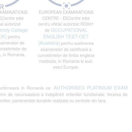
XAMINATIONS
EUROPEAN EXAMINATIONS
Centre este
CENTRE - EECentre este
al autorizat
centru oficial autorizat RO001
rinity College
OCCUPATIONAL
de
UK)
ENGLISH TEST-OET
pentru
(Australia)
xamenelor de
pentru sustinerea
unostintelor de
examenelor de certificare a
, in Romania.
cunostintelor de limba engleza
medicala, in Romania si sud-
estul Europei.
AUTHORISED PLATINIUM EXAM
ctioneaza in Romania ca:
recunoastere a indeplinirii criteriilor functionale: livrarea de
tilor, parteneriate durabile realizate cu centrele din tara.