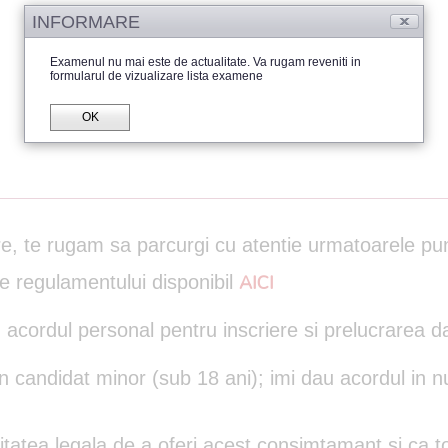
INFORMARE
Examenul nu mai este de actualitate. Va rugam reveniti in
formularul de vizualizare lista examene
OK
are, te rugam sa parcurgi cu atentie urmatoarele pu
le regulamentului disponibil
AICI
 acordul personal pentru inscriere si prelucrarea d
un candidat minor (sub 18 ani); imi dau acordul in n
itatea legala de a oferi acest consimtamant si ca to