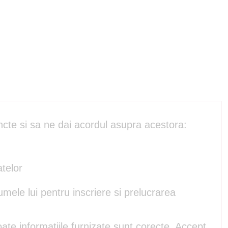
ncte si sa ne dai acordul asupra acestora:
atelor
umele lui pentru inscriere si prelucrarea
ate informatiile furnizate sunt corecte. Accept