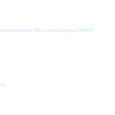
xamene Germana ÖSD
Examene Engleza TRINITY
tori