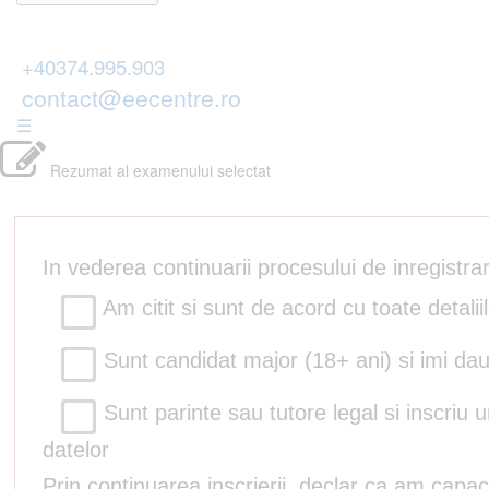
+40374.995.903
contact@eecentre.ro
☰
Rezumat al examenului selectat
In vederea continuarii procesului de inregistr
Am citit si sunt de acord cu toate detalii
Sunt candidat major (18+ ani) si imi dau
Sunt parinte sau tutore legal si inscriu 
datelor
Prin continuarea inscrierii, declar ca am capac