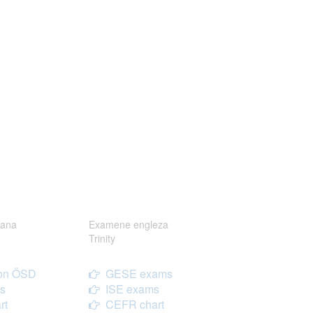
ana
Examene engleza
Trinity
on ÖSD
GESE exams
s
ISE exams
rt
CEFR chart