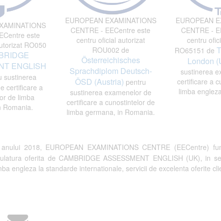
EUROPEAN EXAMINATIONS
EUROPEAN E
XAMINATIONS
CENTRE - EECentre este
CENTRE - EE
Centre este
centru oficial autorizat
centru ofici
autorizat RO050
T
ROU002 de
RO65151 de
BRIDGE
Österreichisches
London (
T ENGLISH
Sprachdiplom Deutsch-
sustinerea e
 sustinerea
ÖSD (Austria)
certificare a c
pentru
 certificare a
limba engleza
sustinerea examenelor de
or de limba
certificare a cunostintelor de
n Romania.
limba germana, in Romania.
a anului 2018, EUROPEAN EXAMINATIONS CENTRE (EECentre) fun
tulatura oferita de CAMBRIDGE ASSESSMENT ENGLISH (UK), in semn de 
a engleza la standarde internationale, servicii de excelenta oferite clien