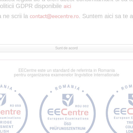
oliticii GDPR disponibile
aici
 ne scrii la
contact@eecentre.ro
. Suntem aici sa te 
Sunt de acord
EECentre este un standard de referinta in Romania
pentru organizarea examenelor lingvistice internationale