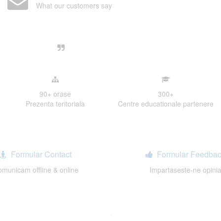
What our customers say
Centre, livrarea unui examen se desfasoara intr-o at
ativa, sociabila, aspecte care m-au determinat sa imi
de examinare.
90+
orase
300
+
Prezenta teritoriala
Centre educationale partenere
Formular Contact
Formular Feedbac
municam offline & online
Impartaseste-ne opini