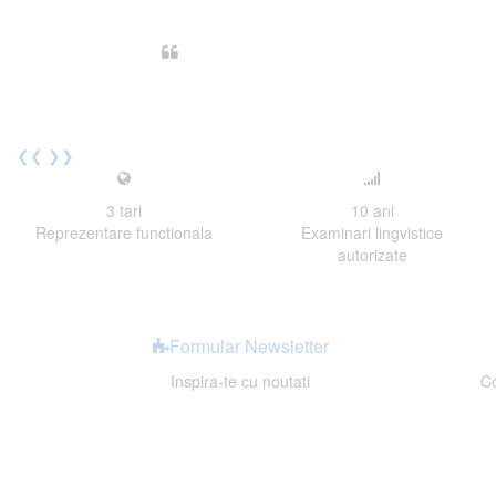
Din perspectiva unui voluntar EE
Echipa EECentre este unita, comunic
cu nerabdare urmatoarea sesiune 
Elev I. Martin, 18 ani, Voluntar
❮❮
❯❯
3
tari
10
ani
Reprezentare functionala
Examinari lingvistice
autorizate
Formular Newsletter
Inspira-te cu noutati
Co