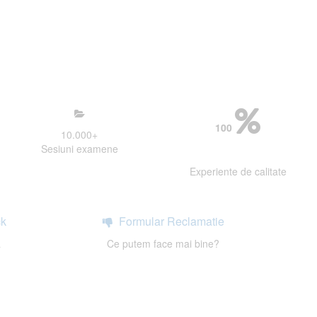
mosfera propice concentrarii.
 continui activitatea si sa astept
100
10.000
+
Sesiuni examene
Experiente de calitate
k
Formular Reclamatie
a
Ce putem face mai bine?