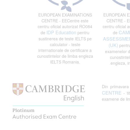
EUROPEAN EXAMINATIONS
EUROPEAN E
CENTRE - EECentre este
CENTRE - EE
centru oficial autorizat RO084
centru oficial 
IDP Education
CAM
de
pentru
de
ASSESSMEN
sustinerea de teste IELTS pe
calculator - teste
(UK)
pentru
internationale de certificare a
examenelor de
cunostintelor de limba engleza
cunostintel
IELTS Romania.
engleza, i
Din primavar
CENTRE
- ti
examene de limb