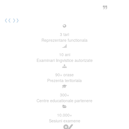
urmatoarea sesiune de examinare.
Elev I. Martin, 18 ani, Voluntar
❮❮
❯❯
3
tari
Reprezentare functionala
10
ani
Examinari lingvistice autorizate
90+
orase
Prezenta teritoriala
300
+
Centre educationale partenere
10.000
+
Sesiuni examene