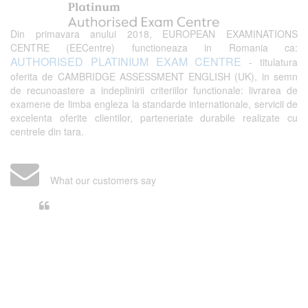
Din primavara anului 2018, EUROPEAN EXAMINATIONS
CENTRE (EECentre) functioneaza in Romania ca:
AUTHORISED PLATINIUM EXAM CENTRE
- titulatura
oferita de CAMBRIDGE ASSESSMENT ENGLISH (UK), in semn
de recunoastere a indeplinirii criteriilor functionale: livrarea de
examene de limba engleza la standarde internationale, servicii de
excelenta oferite clientilor, parteneriate durabile realizate cu
centrele din tara.
What our customers say
Din perspectiva unui voluntar
EECentre, livrarea unui examen se
desfasoara intr-o atmosfera propice
concentrarii. Echipa EECentre este
unita, comunicativa, sociabila, aspecte
care m-au determinat sa imi continui
activitatea si sa astept cu nerabdare