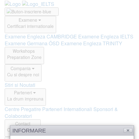
Examene
Certificari internationale
Examene Engleza CAMBRIDGE
Examene Engleza IELTS
Examene Germana ÖSD
Examene Engleza TRINITY
Workshops
Preparation Zone
Compania
Cu si despre noi
Stiri si Noutati
Parteneri
La drum impreuna
Centre Pregatire
Parteneri Internationali
Sponsori &
Colaboratori
Contact
Offline si Online
INFORMARE