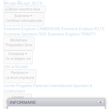
Examene
Certificari internationale
Examene Engleza CAMBRIDGE
Examene Engleza IELTS
Examene Germana ÖSD
Examene Engleza TRINITY
Workshops
Preparation Zone
Compania
Cu si despre noi
Stiri si Noutati
Parteneri
La drum impreuna
Centre Pregatire
Parteneri Internationali
Sponsori &
Colaboratori
Contact
Offline si Online
INFORMARE