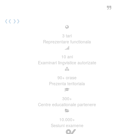
urmatoarea sesiune de examinare.
Elev I. Martin, 18 ani, Voluntar
❮❮
❯❯
3
tari
Reprezentare functionala
10
ani
Examinari lingvistice autorizate
90+
orase
Prezenta teritoriala
300
+
Centre educationale partenere
10.000
+
Sesiuni examene