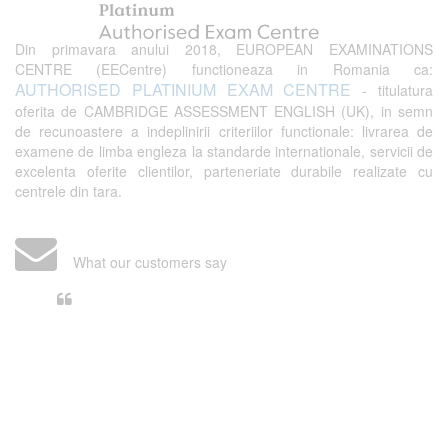
Din primavara anului 2018, EUROPEAN EXAMINATIONS
CENTRE (EECentre) functioneaza in Romania ca:
AUTHORISED PLATINIUM EXAM CENTRE
- titulatura
oferita de CAMBRIDGE ASSESSMENT ENGLISH (UK), in semn
de recunoastere a indeplinirii criteriilor functionale: livrarea de
examene de limba engleza la standarde internationale, servicii de
excelenta oferite clientilor, parteneriate durabile realizate cu
centrele din tara.
What our customers say
Din perspectiva unui voluntar
EECentre, livrarea unui examen se
desfasoara intr-o atmosfera propice
concentrarii. Echipa EECentre este
unita, comunicativa, sociabila, aspecte
care m-au determinat sa imi continui
activitatea si sa astept cu nerabdare