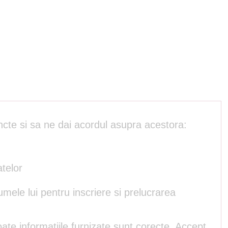
ncte si sa ne dai acordul asupra acestora:
atelor
umele lui pentru inscriere si prelucrarea
ate informatiile furnizate sunt corecte. Accept