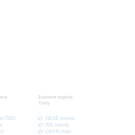
ana
Examene engleza
Trinity
on ÖSD
GESE exams
s
ISE exams
rt
CEFR chart