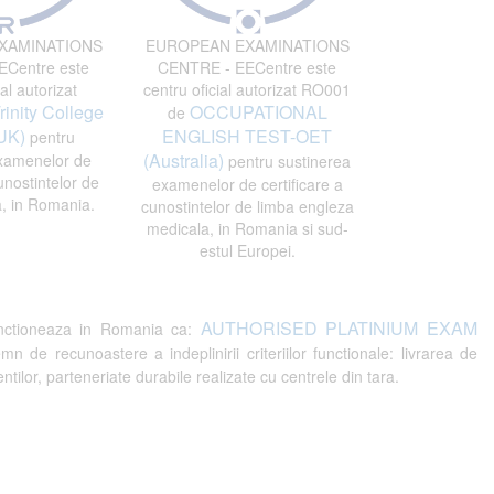
XAMINATIONS
EUROPEAN EXAMINATIONS
Centre este
CENTRE - EECentre este
al autorizat
centru oficial autorizat RO001
rinity College
OCCUPATIONAL
de
UK)
ENGLISH TEST-OET
pentru
(Australia)
xamenelor de
pentru sustinerea
unostintelor de
examenelor de certificare a
, in Romania.
cunostintelor de limba engleza
medicala, in Romania si sud-
estul Europei.
AUTHORISED PLATINIUM EXAM
ctioneaza in Romania ca:
recunoastere a indeplinirii criteriilor functionale: livrarea de
tilor, parteneriate durabile realizate cu centrele din tara.