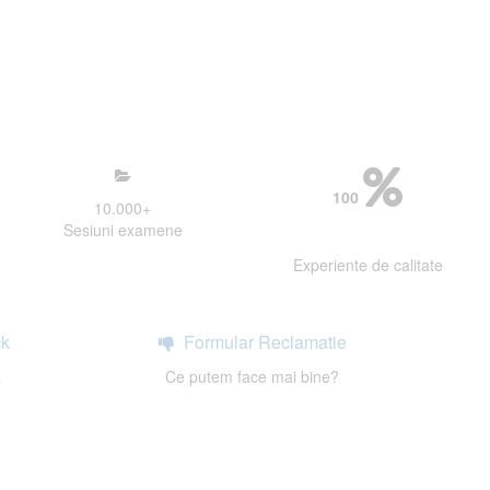
mosfera propice concentrarii.
 continui activitatea si sa astept
100
10.000
+
Sesiuni examene
Experiente de calitate
k
Formular Reclamatie
a
Ce putem face mai bine?