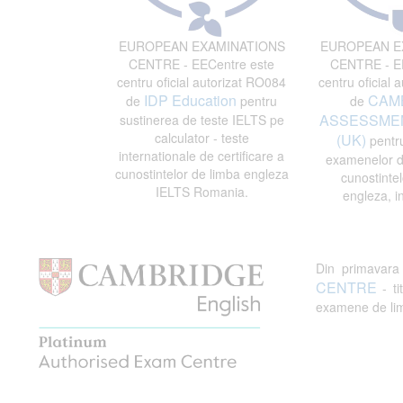
EUROPEAN EXAMINATIONS
EUROPEAN E
CENTRE - EECentre este
CENTRE - EE
centru oficial autorizat RO084
centru oficial 
IDP Education
CAM
de
pentru
de
ASSESSMEN
sustinerea de teste IELTS pe
calculator - teste
(UK)
pentru
internationale de certificare a
examenelor de
cunostintelor de limba engleza
cunostintel
IELTS Romania.
engleza, i
Din primavar
CENTRE
- ti
examene de limb