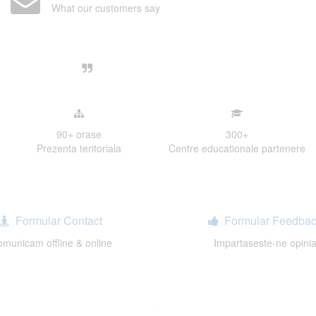
What our customers say
Centre, livrarea unui examen se desfasoara intr-o at
ativa, sociabila, aspecte care m-au determinat sa imi
de examinare.
90+
orase
300
+
Prezenta teritoriala
Centre educationale partenere
Formular Contact
Formular Feedbac
municam offline & online
Impartaseste-ne opini