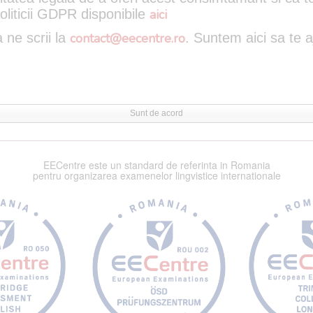
oliticii GDPR disponibile
aici
 ne scrii la
contact@eecentre.ro
. Suntem aici sa te 
Sunt de acord
EECentre este un standard de referinta in Romania
pentru organizarea examenelor lingvistice internationale