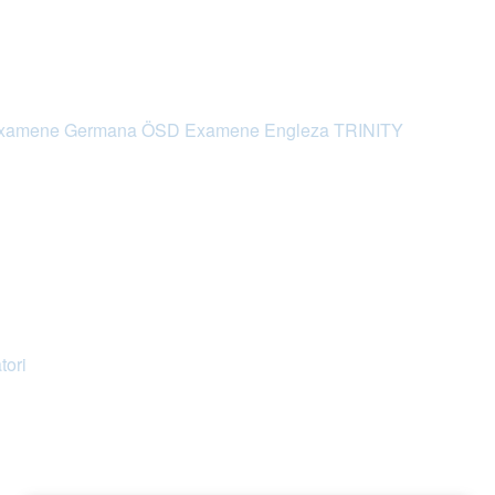
xamene Germana ÖSD
Examene Engleza TRINITY
tori