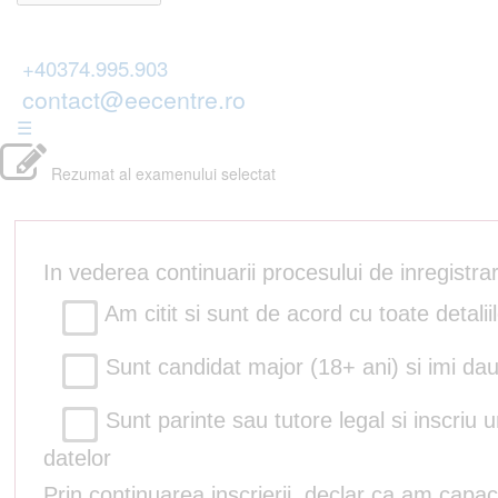
+40374.995.903
contact@eecentre.ro
☰
Rezumat al examenului selectat
In vederea continuarii procesului de inregistr
Am citit si sunt de acord cu toate detalii
Sunt candidat major (18+ ani) si imi dau
Sunt parinte sau tutore legal si inscriu 
datelor
Prin continuarea inscrierii, declar ca am capac