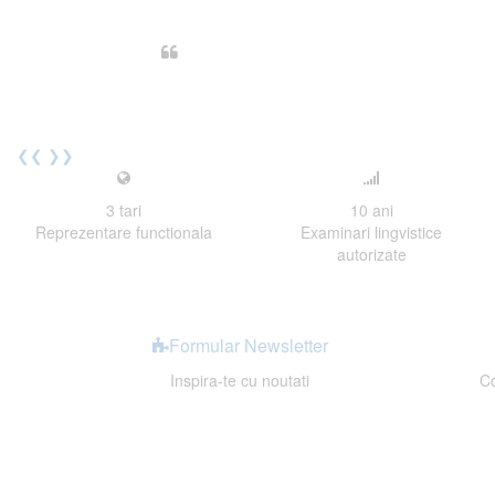
Din perspectiva unui voluntar EE
Echipa EECentre este unita, comunic
cu nerabdare urmatoarea sesiune 
Elev I. Martin, 18 ani, Voluntar
❮❮
❯❯
3
tari
10
ani
Reprezentare functionala
Examinari lingvistice
autorizate
Formular Newsletter
Inspira-te cu noutati
Co