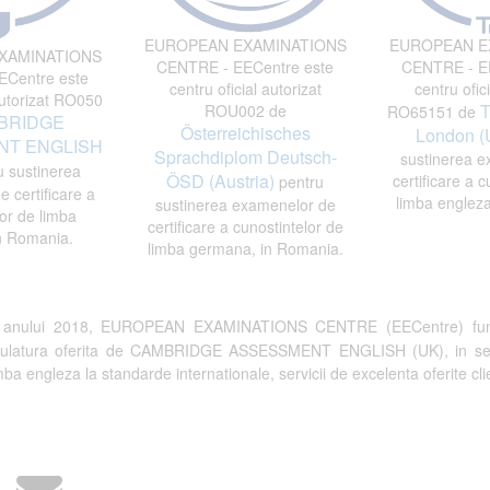
EUROPEAN EXAMINATIONS
EUROPEAN E
XAMINATIONS
CENTRE - EECentre este
CENTRE - EE
Centre este
centru oficial autorizat
centru ofici
autorizat RO050
T
ROU002 de
RO65151 de
BRIDGE
Österreichisches
London (
T ENGLISH
Sprachdiplom Deutsch-
sustinerea e
 sustinerea
ÖSD (Austria)
certificare a c
pentru
 certificare a
limba engleza
sustinerea examenelor de
or de limba
certificare a cunostintelor de
n Romania.
limba germana, in Romania.
a anului 2018, EUROPEAN EXAMINATIONS CENTRE (EECentre) fun
tulatura oferita de CAMBRIDGE ASSESSMENT ENGLISH (UK), in semn de 
a engleza la standarde internationale, servicii de excelenta oferite clien