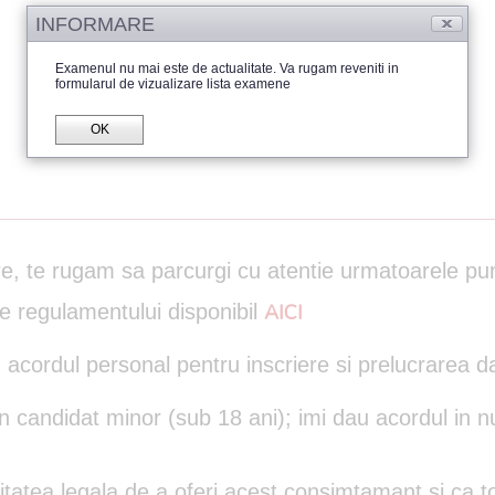
INFORMARE
Examenul nu mai este de actualitate. Va rugam reveniti in
formularul de vizualizare lista examene
OK
are, te rugam sa parcurgi cu atentie urmatoarele pu
le regulamentului disponibil
AICI
 acordul personal pentru inscriere si prelucrarea d
un candidat minor (sub 18 ani); imi dau acordul in n
itatea legala de a oferi acest consimtamant si ca to