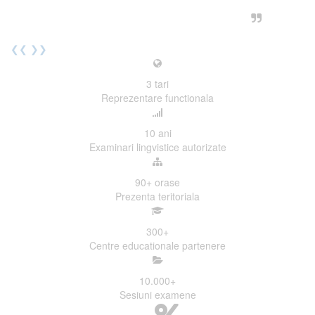
urmatoarea sesiune de examinare.
Elev I. Martin, 18 ani, Voluntar
❮❮
❯❯
3
tari
Reprezentare functionala
10
ani
Examinari lingvistice autorizate
90+
orase
Prezenta teritoriala
300
+
Centre educationale partenere
10.000
+
Sesiuni examene