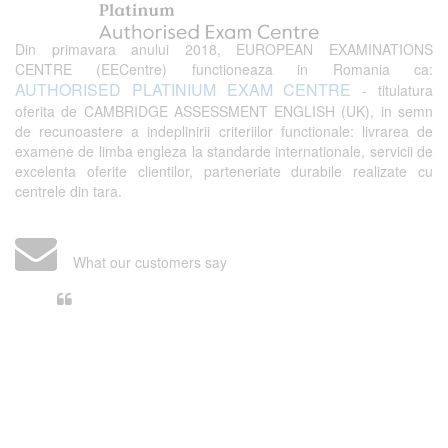
Din primavara anului 2018, EUROPEAN EXAMINATIONS
CENTRE (EECentre) functioneaza in Romania ca:
AUTHORISED PLATINIUM EXAM CENTRE
- titulatura
oferita de CAMBRIDGE ASSESSMENT ENGLISH (UK), in semn
de recunoastere a indeplinirii criteriilor functionale: livrarea de
examene de limba engleza la standarde internationale, servicii de
excelenta oferite clientilor, parteneriate durabile realizate cu
centrele din tara.
What our customers say
Din perspectiva unui voluntar
EECentre, livrarea unui examen se
desfasoara intr-o atmosfera propice
concentrarii. Echipa EECentre este
unita, comunicativa, sociabila, aspecte
care m-au determinat sa imi continui
activitatea si sa astept cu nerabdare