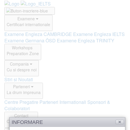
Examene
Certificari internationale
Examene Engleza CAMBRIDGE
Examene Engleza IELTS
Examene Germana ÖSD
Examene Engleza TRINITY
Workshops
Preparation Zone
Compania
Cu si despre noi
Stiri si Noutati
Parteneri
La drum impreuna
Centre Pregatire
Parteneri Internationali
Sponsori &
Colaboratori
Contact
Offline si Online
INFORMARE