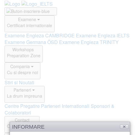
Examene
Certificari internationale
Examene Engleza CAMBRIDGE
Examene Engleza IELTS
Examene Germana ÖSD
Examene Engleza TRINITY
Workshops
Preparation Zone
Compania
Cu si despre noi
Stiri si Noutati
Parteneri
La drum impreuna
Centre Pregatire
Parteneri Internationali
Sponsori &
Colaboratori
Contact
Offline si Online
INFORMARE