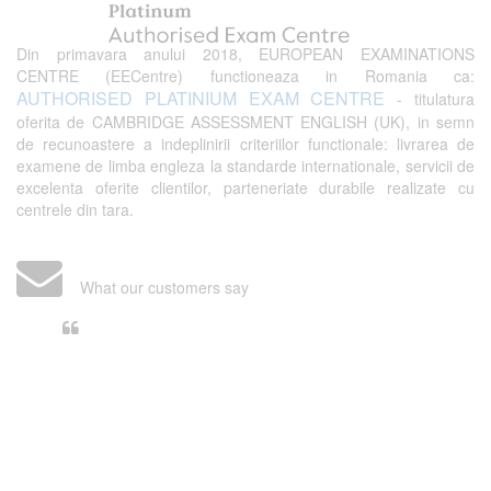
Din primavara anului 2018, EUROPEAN EXAMINATIONS
CENTRE (EECentre) functioneaza in Romania ca:
AUTHORISED PLATINIUM EXAM CENTRE
- titulatura
oferita de CAMBRIDGE ASSESSMENT ENGLISH (UK), in semn
de recunoastere a indeplinirii criteriilor functionale: livrarea de
examene de limba engleza la standarde internationale, servicii de
excelenta oferite clientilor, parteneriate durabile realizate cu
centrele din tara.
What our customers say
Din perspectiva unui voluntar
EECentre, livrarea unui examen se
desfasoara intr-o atmosfera propice
concentrarii. Echipa EECentre este
unita, comunicativa, sociabila, aspecte
care m-au determinat sa imi continui
activitatea si sa astept cu nerabdare