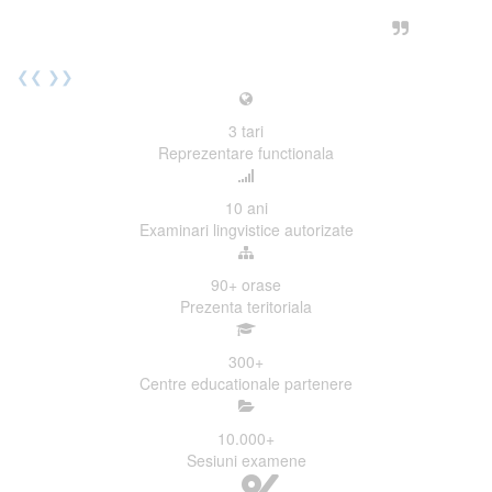
urmatoarea sesiune de examinare.
Elev I. Martin, 18 ani, Voluntar
❮❮
❯❯
3
tari
Reprezentare functionala
10
ani
Examinari lingvistice autorizate
90+
orase
Prezenta teritoriala
300
+
Centre educationale partenere
10.000
+
Sesiuni examene