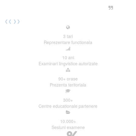
urmatoarea sesiune de examinare.
Elev I. Martin, 18 ani, Voluntar
❮❮
❯❯
3
tari
Reprezentare functionala
10
ani
Examinari lingvistice autorizate
90+
orase
Prezenta teritoriala
300
+
Centre educationale partenere
10.000
+
Sesiuni examene