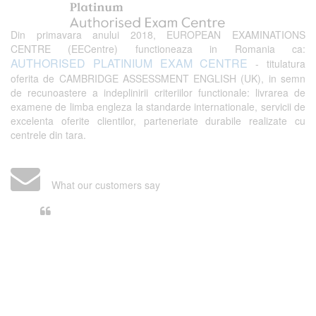
Din primavara anului 2018, EUROPEAN EXAMINATIONS
CENTRE (EECentre) functioneaza in Romania ca:
AUTHORISED PLATINIUM EXAM CENTRE
- titulatura
oferita de CAMBRIDGE ASSESSMENT ENGLISH (UK), in semn
de recunoastere a indeplinirii criteriilor functionale: livrarea de
examene de limba engleza la standarde internationale, servicii de
excelenta oferite clientilor, parteneriate durabile realizate cu
centrele din tara.
What our customers say
Din perspectiva unui voluntar
EECentre, livrarea unui examen se
desfasoara intr-o atmosfera propice
concentrarii. Echipa EECentre este
unita, comunicativa, sociabila, aspecte
care m-au determinat sa imi continui
activitatea si sa astept cu nerabdare