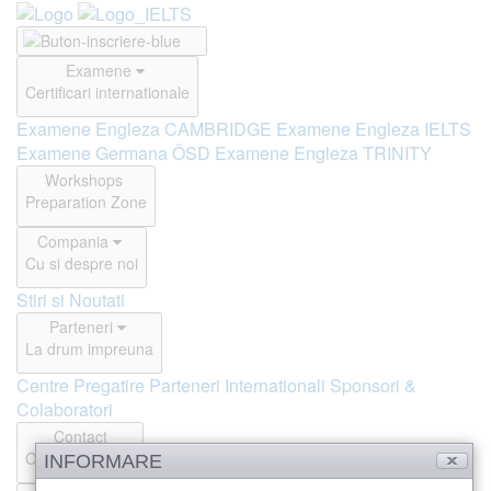
Examene
Certificari internationale
Examene Engleza CAMBRIDGE
Examene Engleza IELTS
Examene Germana ÖSD
Examene Engleza TRINITY
Workshops
Preparation Zone
Compania
Cu si despre noi
Stiri si Noutati
Parteneri
La drum impreuna
Centre Pregatire
Parteneri Internationali
Sponsori &
Colaboratori
Contact
Offline si Online
INFORMARE