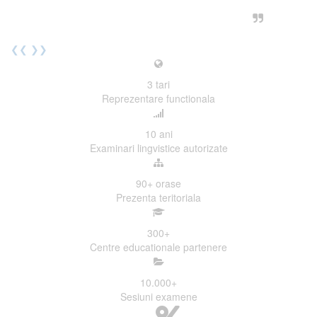
urmatoarea sesiune de examinare.
Elev I. Martin, 18 ani, Voluntar
❮❮
❯❯
3
tari
Reprezentare functionala
10
ani
Examinari lingvistice autorizate
90+
orase
Prezenta teritoriala
300
+
Centre educationale partenere
10.000
+
Sesiuni examene