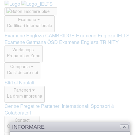
Examene
Certificari internationale
Examene Engleza CAMBRIDGE
Examene Engleza IELTS
Examene Germana ÖSD
Examene Engleza TRINITY
Workshops
Preparation Zone
Compania
Cu si despre noi
Stiri si Noutati
Parteneri
La drum impreuna
Centre Pregatire
Parteneri Internationali
Sponsori &
Colaboratori
Contact
Offline si Online
INFORMARE