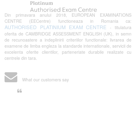
Din primavara anului 2018, EUROPEAN EXAMINATIONS
CENTRE (EECentre) functioneaza in Romania ca:
AUTHORISED PLATINIUM EXAM CENTRE
- titulatura
oferita de CAMBRIDGE ASSESSMENT ENGLISH (UK), in semn
de recunoastere a indeplinirii criteriilor functionale: livrarea de
examene de limba engleza la standarde internationale, servicii de
excelenta oferite clientilor, parteneriate durabile realizate cu
centrele din tara.
What our customers say
Din perspectiva unui voluntar
EECentre, livrarea unui examen se
desfasoara intr-o atmosfera propice
concentrarii. Echipa EECentre este
unita, comunicativa, sociabila, aspecte
care m-au determinat sa imi continui
activitatea si sa astept cu nerabdare