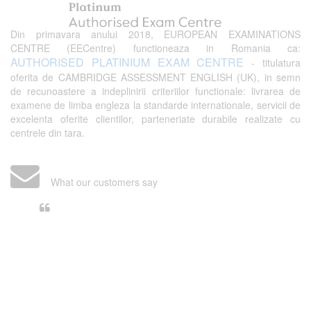
Din primavara anului 2018, EUROPEAN EXAMINATIONS
CENTRE (EECentre) functioneaza in Romania ca:
AUTHORISED PLATINIUM EXAM CENTRE
- titulatura
oferita de CAMBRIDGE ASSESSMENT ENGLISH (UK), in semn
de recunoastere a indeplinirii criteriilor functionale: livrarea de
examene de limba engleza la standarde internationale, servicii de
excelenta oferite clientilor, parteneriate durabile realizate cu
centrele din tara.
What our customers say
Din perspectiva unui voluntar
EECentre, livrarea unui examen se
desfasoara intr-o atmosfera propice
concentrarii. Echipa EECentre este
unita, comunicativa, sociabila, aspecte
care m-au determinat sa imi continui
activitatea si sa astept cu nerabdare