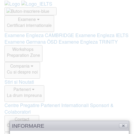
Examene
Certificari internationale
Examene Engleza CAMBRIDGE
Examene Engleza IELTS
Examene Germana ÖSD
Examene Engleza TRINITY
Workshops
Preparation Zone
Compania
Cu si despre noi
Stiri si Noutati
Parteneri
La drum impreuna
Centre Pregatire
Parteneri Internationali
Sponsori &
Colaboratori
Contact
Offline si Online
INFORMARE