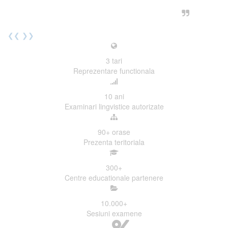
urmatoarea sesiune de examinare.
Elev I. Martin, 18 ani, Voluntar
❮❮
❯❯
3
tari
Reprezentare functionala
10
ani
Examinari lingvistice autorizate
90+
orase
Prezenta teritoriala
300
+
Centre educationale partenere
10.000
+
Sesiuni examene