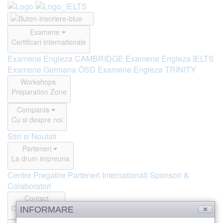
Examene
Certificari internationale
Examene Engleza CAMBRIDGE
Examene Engleza IELTS
Examene Germana ÖSD
Examene Engleza TRINITY
Workshops
Preparation Zone
Compania
Cu si despre noi
Stiri si Noutati
Parteneri
La drum impreuna
Centre Pregatire
Parteneri Internationali
Sponsori &
Colaboratori
Contact
Offline si Online
INFORMARE