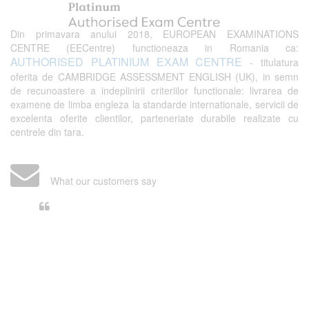
Din primavara anului 2018, EUROPEAN EXAMINATIONS
CENTRE (EECentre) functioneaza in Romania ca:
AUTHORISED PLATINIUM EXAM CENTRE
- titulatura
oferita de CAMBRIDGE ASSESSMENT ENGLISH (UK), in semn
de recunoastere a indeplinirii criteriilor functionale: livrarea de
examene de limba engleza la standarde internationale, servicii de
excelenta oferite clientilor, parteneriate durabile realizate cu
centrele din tara.
What our customers say
Din perspectiva unui voluntar
EECentre, livrarea unui examen se
desfasoara intr-o atmosfera propice
concentrarii. Echipa EECentre este
unita, comunicativa, sociabila, aspecte
care m-au determinat sa imi continui
activitatea si sa astept cu nerabdare