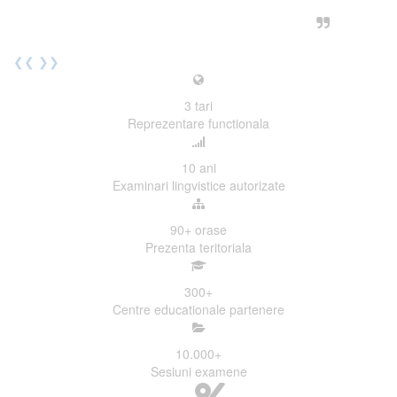
urmatoarea sesiune de examinare.
Elev I. Martin, 18 ani, Voluntar
❮❮
❯❯
3
tari
Reprezentare functionala
10
ani
Examinari lingvistice autorizate
90+
orase
Prezenta teritoriala
300
+
Centre educationale partenere
10.000
+
Sesiuni examene