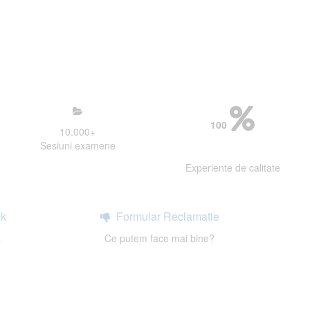
mosfera propice concentrarii.
 continui activitatea si sa astept
100
10.000
+
Sesiuni examene
Experiente de calitate
k
Formular Reclamatie
a
Ce putem face mai bine?