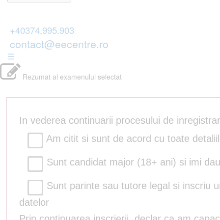
+40374.995.903
contact@eecentre.ro
☰
Rezumat al examenului selectat
In vederea continuarii procesului de inregistr
Am citit si sunt de acord cu toate detalii
Sunt candidat major (18+ ani) si imi dau
Sunt parinte sau tutore legal si inscriu 
datelor
Prin continuarea inscrierii, declar ca am capac