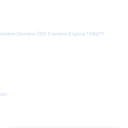
xamene Germana ÖSD
Examene Engleza TRINITY
tori