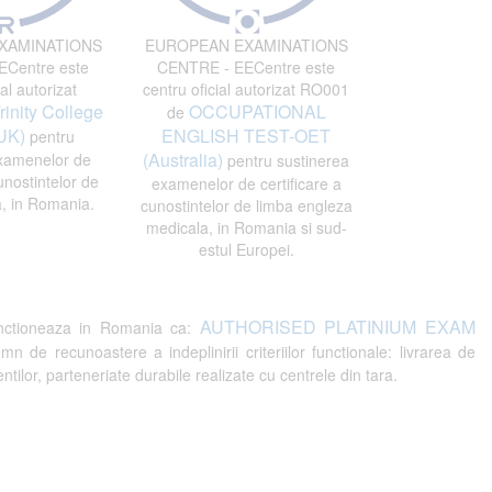
XAMINATIONS
EUROPEAN EXAMINATIONS
Centre este
CENTRE - EECentre este
al autorizat
centru oficial autorizat RO001
rinity College
OCCUPATIONAL
de
UK)
ENGLISH TEST-OET
pentru
(Australia)
xamenelor de
pentru sustinerea
unostintelor de
examenelor de certificare a
, in Romania.
cunostintelor de limba engleza
medicala, in Romania si sud-
estul Europei.
AUTHORISED PLATINIUM EXAM
ctioneaza in Romania ca:
recunoastere a indeplinirii criteriilor functionale: livrarea de
tilor, parteneriate durabile realizate cu centrele din tara.