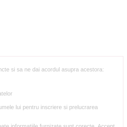
ncte si sa ne dai acordul asupra acestora:
atelor
umele lui pentru inscriere si prelucrarea
ate informatiile furnizate sunt corecte. Accept