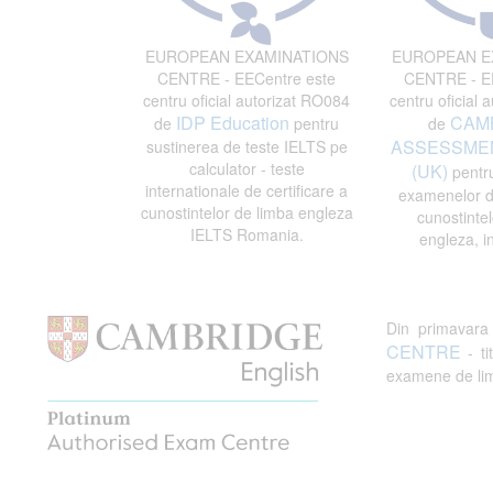
EUROPEAN EXAMINATIONS
EUROPEAN E
CENTRE - EECentre este
CENTRE - EE
centru oficial autorizat RO084
centru oficial 
IDP Education
CAM
de
pentru
de
ASSESSMEN
sustinerea de teste IELTS pe
calculator - teste
(UK)
pentru
internationale de certificare a
examenelor de
cunostintelor de limba engleza
cunostintel
IELTS Romania.
engleza, i
Din primavar
CENTRE
- ti
examene de limb