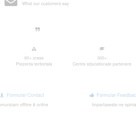
What our customers say
Centre, livrarea unui examen se desfasoara intr-o at
ativa, sociabila, aspecte care m-au determinat sa imi
de examinare.
90+
orase
300
+
Prezenta teritoriala
Centre educationale partenere
Formular Contact
Formular Feedbac
municam offline & online
Impartaseste-ne opini