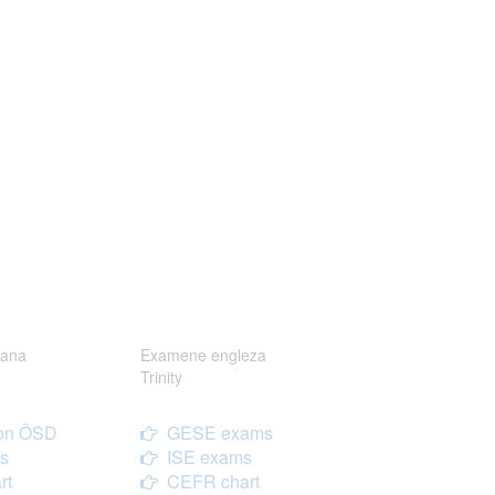
ana
Examene engleza
Trinity
on ÖSD
GESE exams
s
ISE exams
rt
CEFR chart