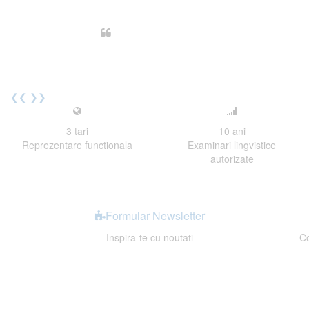
Din perspectiva unui voluntar EE
Echipa EECentre este unita, comunic
cu nerabdare urmatoarea sesiune 
Elev I. Martin, 18 ani, Voluntar
❮❮
❯❯
3
tari
10
ani
Reprezentare functionala
Examinari lingvistice
autorizate
Formular Newsletter
Inspira-te cu noutati
Co