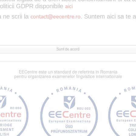
oliticii GDPR disponibile
aici
 ne scrii la
contact@eecentre.ro
. Suntem aici sa te 
Sunt de acord
EECentre este un standard de referinta in Romania
pentru organizarea examenelor lingvistice internationale