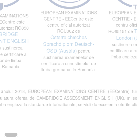
EUROPEAN EXAMINATIONS
EUROPEAN E
XAMINATIONS
CENTRE - EECentre este
CENTRE - EE
Centre este
centru oficial autorizat
centru ofici
autorizat RO050
T
ROU002 de
RO65151 de
BRIDGE
Österreichisches
London (
T ENGLISH
Sprachdiplom Deutsch-
sustinerea e
 sustinerea
ÖSD (Austria)
certificare a c
pentru
 certificare a
limba engleza
sustinerea examenelor de
or de limba
certificare a cunostintelor de
n Romania.
limba germana, in Romania.
a anului 2018, EUROPEAN EXAMINATIONS CENTRE (EECentre) fun
tulatura oferita de CAMBRIDGE ASSESSMENT ENGLISH (UK), in semn de 
a engleza la standarde internationale, servicii de excelenta oferite clien