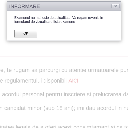
INFORMARE
Examenul nu mai este de actualitate. Va rugam reveniti in
formularul de vizualizare lista examene
OK
are, te rugam sa parcurgi cu atentie urmatoarele pu
le regulamentului disponibil
AICI
 acordul personal pentru inscriere si prelucrarea d
un candidat minor (sub 18 ani); imi dau acordul in n
itatea legala de a oferi acest consimtamant si ca to