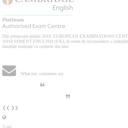
Din primavara anului 2018, EUROPEAN EXAMINATIONS CENTRE (
ASSESSMENT ENGLISH (UK), in semn de recunoastere a indeplinirii crite
durabile realizate cu centrele din tara.
What our customers say
Din perspectiva unui voluntar EECentr
unita, comunicativa, sociabila, aspecte c
examinare.
Elev I. Martin, 18 ani, Voluntar
❮❮
❯❯
3
tari