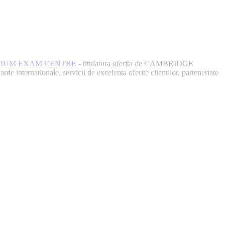
NIUM EXAM CENTRE
- titulatura oferita de CAMBRIDGE
nternationale, servicii de excelenta oferite clientilor, parteneriate
pice concentrarii. Echipa EECentre este
t cu nerabdare urmatoarea sesiune de