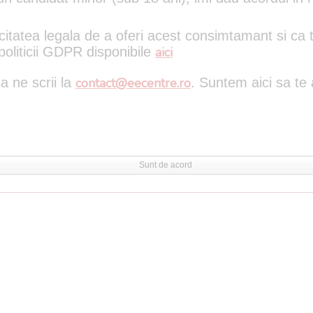
citatea legala de a oferi acest consimtamant si ca t
politicii GDPR disponibile
aici
a ne scrii la
contact@eecentre.ro
. Suntem aici sa te
Sunt de acord