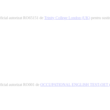
ial autorizat RO65151 de
Trinity College London (UK)
pentru sustin
ial autorizat RO001 de
OCCUPATIONAL ENGLISH TEST-OET (Au