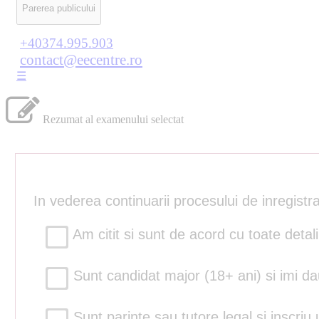
Parerea publicului
+40374.995.903
contact@eecentre.ro
☰
Rezumat al examenului selectat
In vederea continuarii procesului de inregist
Am citit si sunt de acord cu toate detali
Sunt candidat major (18+ ani) si imi dau
Sunt parinte sau tutore legal si inscriu