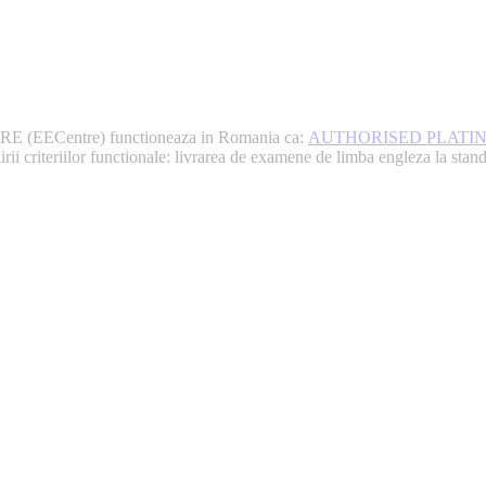
EECentre) functioneaza in Romania ca:
AUTHORISED PLATI
riilor functionale: livrarea de examene de limba engleza la standarde i
e, livrarea unui examen se desfasoara intr-o atmosfera pro
are m-au determinat sa imi continui activitatea si sa astep