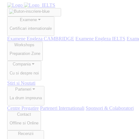
Examene
Certificari internationale
Examene Engleza CAMBRIDGE
Examene Engleza IELTS
Exam
Workshops
Preparation Zone
Compania
Cu si despre noi
Stiri si Noutati
Parteneri
La drum impreuna
Centre Pregatire
Parteneri Internationali
Sponsori & Colaboratori
Contact
Offline si Online
Recenzii