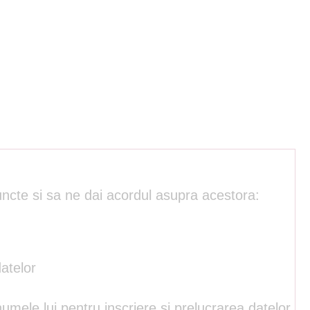
uncte si sa ne dai acordul asupra acestora:
atelor
umele lui pentru inscriere si prelucrarea datelor