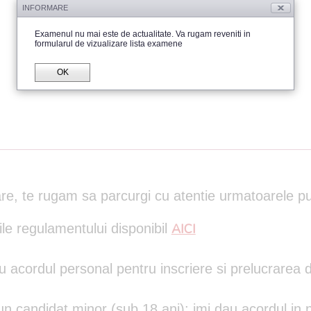
INFORMARE
Examenul nu mai este de actualitate. Va rugam reveniti in
formularul de vizualizare lista examene
OK
rare, te rugam sa parcurgi cu atentie urmatoarele p
ile regulamentului disponibil
AICI
 acordul personal pentru inscriere si prelucrarea d
 un candidat minor (sub 18 ani); imi dau acordul in n