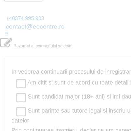
+40374.995.903
contact@eecentre.ro
☰
Rezumat al examenului selectat
In vederea continuarii procesului de inregistr
Am citit si sunt de acord cu toate detalii
Sunt candidat major (18+ ani) si imi dau
Sunt parinte sau tutore legal si inscriu 
datelor
Prin continuarea inscrierii, declar ca am capac