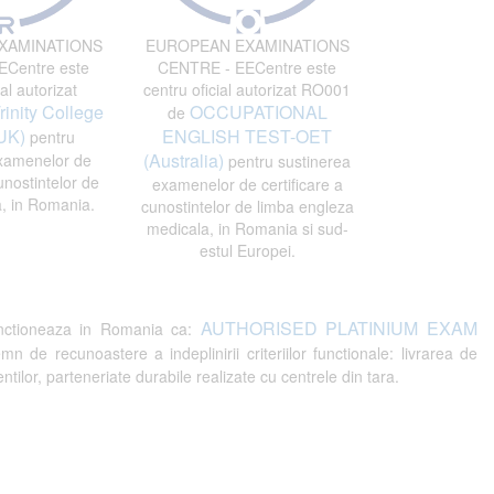
XAMINATIONS
EUROPEAN EXAMINATIONS
Centre este
CENTRE - EECentre este
al autorizat
centru oficial autorizat RO001
rinity College
OCCUPATIONAL
de
UK)
ENGLISH TEST-OET
pentru
(Australia)
xamenelor de
pentru sustinerea
unostintelor de
examenelor de certificare a
, in Romania.
cunostintelor de limba engleza
medicala, in Romania si sud-
estul Europei.
AUTHORISED PLATINIUM EXAM
ctioneaza in Romania ca:
recunoastere a indeplinirii criteriilor functionale: livrarea de
tilor, parteneriate durabile realizate cu centrele din tara.