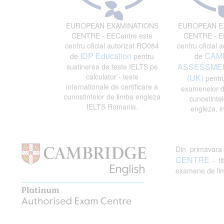
EUROPEAN EXAMINATIONS
EUROPEAN E
CENTRE - EECentre este
CENTRE - EE
centru oficial autorizat RO084
centru oficial 
IDP Education
CAM
de
pentru
de
ASSESSMEN
sustinerea de teste IELTS pe
calculator - teste
(UK)
pentru
internationale de certificare a
examenelor de
cunostintelor de limba engleza
cunostintel
IELTS Romania.
engleza, i
Din primavar
CENTRE
- ti
examene de limb