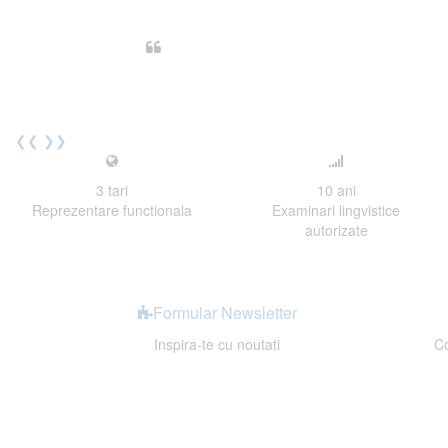
Din perspectiva unui voluntar EE
Echipa EECentre este unita, comunic
cu nerabdare urmatoarea sesiune 
Elev I. Martin, 18 ani, Voluntar
❮❮
❯❯
3
tari
10
ani
Reprezentare functionala
Examinari lingvistice
autorizate
Formular Newsletter
Inspira-te cu noutati
Co