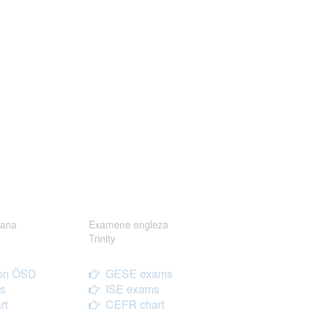
ana
Examene engleza
Trinity
on ÖSD
GESE exams
s
ISE exams
rt
CEFR chart