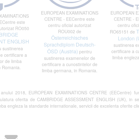
EUROPEAN EXAMINATIONS
EUROPEAN E
XAMINATIONS
CENTRE - EECentre este
CENTRE - EE
Centre este
centru oficial autorizat
centru ofici
autorizat RO050
T
ROU002 de
RO65151 de
BRIDGE
Österreichisches
London (
T ENGLISH
Sprachdiplom Deutsch-
sustinerea e
 sustinerea
ÖSD (Austria)
certificare a c
pentru
 certificare a
limba engleza
sustinerea examenelor de
or de limba
certificare a cunostintelor de
n Romania.
limba germana, in Romania.
a anului 2018, EUROPEAN EXAMINATIONS CENTRE (EECentre) fun
tulatura oferita de CAMBRIDGE ASSESSMENT ENGLISH (UK), in semn de 
a engleza la standarde internationale, servicii de excelenta oferite clien