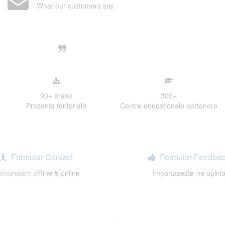
What our customers say
Centre, livrarea unui examen se desfasoara intr-o at
ativa, sociabila, aspecte care m-au determinat sa imi
de examinare.
90+
orase
300
+
Prezenta teritoriala
Centre educationale partenere
Formular Contact
Formular Feedbac
municam offline & online
Impartaseste-ne opini