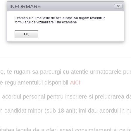
INFORMARE
Examenul nu mai este de actualitate. Va rugam reveniti in
formularul de vizualizare lista examene
OK
are, te rugam sa parcurgi cu atentie urmatoarele pu
le regulamentului disponibil
AICI
 acordul personal pentru inscriere si prelucrarea d
un candidat minor (sub 18 ani); imi dau acordul in n
itatea legala de a oferi acest consimtamant si ca to