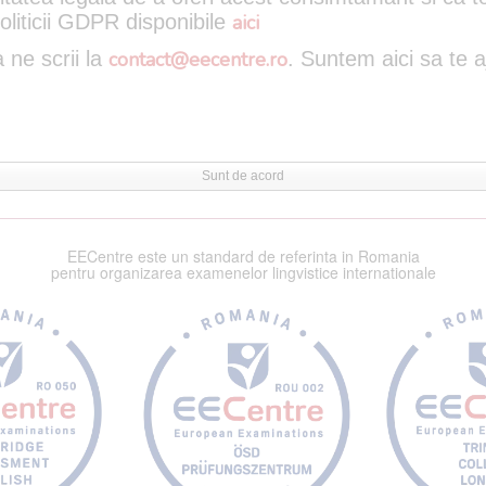
oliticii GDPR disponibile
aici
 ne scrii la
contact@eecentre.ro
. Suntem aici sa te 
Sunt de acord
EECentre este un standard de referinta in Romania
pentru organizarea examenelor lingvistice internationale