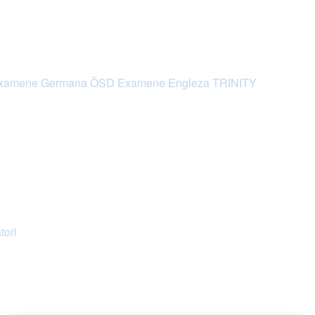
xamene Germana ÖSD
Examene Engleza TRINITY
tori