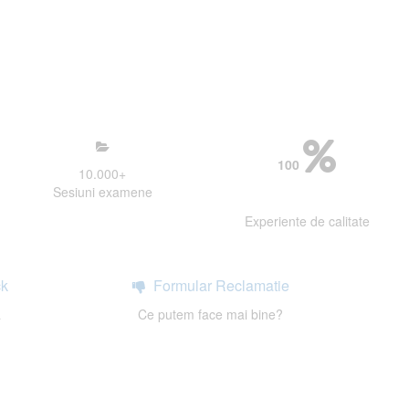
mosfera propice concentrarii.
 continui activitatea si sa astept
100
10.000
+
Sesiuni examene
Experiente de calitate
k
Formular Reclamatie
a
Ce putem face mai bine?