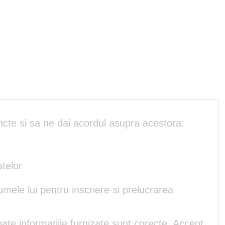
ncte si sa ne dai acordul asupra acestora:
atelor
umele lui pentru inscriere si prelucrarea
ate informatiile furnizate sunt corecte. Accept