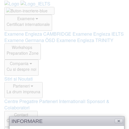
Examene
Certificari internationale
Examene Engleza CAMBRIDGE
Examene Engleza IELTS
Examene Germana ÖSD
Examene Engleza TRINITY
Workshops
Preparation Zone
Compania
Cu si despre noi
Stiri si Noutati
Parteneri
La drum impreuna
Centre Pregatire
Parteneri Internationali
Sponsori &
Colaboratori
Contact
Offline si Online
INFORMARE