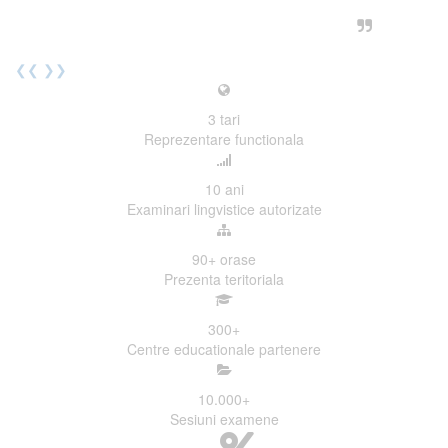
urmatoarea sesiune de examinare.
Elev I. Martin, 18 ani, Voluntar
❮❮
❯❯
3
tari
Reprezentare functionala
10
ani
Examinari lingvistice autorizate
90+
orase
Prezenta teritoriala
300
+
Centre educationale partenere
10.000
+
Sesiuni examene