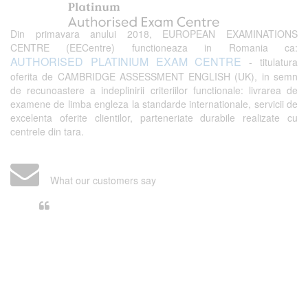
Din primavara anului 2018, EUROPEAN EXAMINATIONS
CENTRE (EECentre) functioneaza in Romania ca:
AUTHORISED PLATINIUM EXAM CENTRE
- titulatura
oferita de CAMBRIDGE ASSESSMENT ENGLISH (UK), in semn
de recunoastere a indeplinirii criteriilor functionale: livrarea de
examene de limba engleza la standarde internationale, servicii de
excelenta oferite clientilor, parteneriate durabile realizate cu
centrele din tara.
What our customers say
Din perspectiva unui voluntar
EECentre, livrarea unui examen se
desfasoara intr-o atmosfera propice
concentrarii. Echipa EECentre este
unita, comunicativa, sociabila, aspecte
care m-au determinat sa imi continui
activitatea si sa astept cu nerabdare