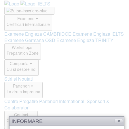
Examene
Certificari internationale
Examene Engleza CAMBRIDGE
Examene Engleza IELTS
Examene Germana ÖSD
Examene Engleza TRINITY
Workshops
Preparation Zone
Compania
Cu si despre noi
Stiri si Noutati
Parteneri
La drum impreuna
Centre Pregatire
Parteneri Internationali
Sponsori &
Colaboratori
Contact
Offline si Online
INFORMARE