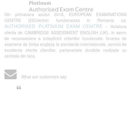
Din primavara anului 2018, EUROPEAN EXAMINATIONS
CENTRE (EECentre) functioneaza in Romania ca:
AUTHORISED PLATINIUM EXAM CENTRE
- titulatura
oferita de CAMBRIDGE ASSESSMENT ENGLISH (UK), in semn
de recunoastere a indeplinirii criteriilor functionale: livrarea de
examene de limba engleza la standarde internationale, servicii de
excelenta oferite clientilor, parteneriate durabile realizate cu
centrele din tara.
What our customers say
Din perspectiva unui voluntar
EECentre, livrarea unui examen se
desfasoara intr-o atmosfera propice
concentrarii. Echipa EECentre este
unita, comunicativa, sociabila, aspecte
care m-au determinat sa imi continui
activitatea si sa astept cu nerabdare