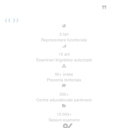
urmatoarea sesiune de examinare.
Elev I. Martin, 18 ani, Voluntar
❮❮
❯❯
3
tari
Reprezentare functionala
10
ani
Examinari lingvistice autorizate
90+
orase
Prezenta teritoriala
300
+
Centre educationale partenere
10.000
+
Sesiuni examene