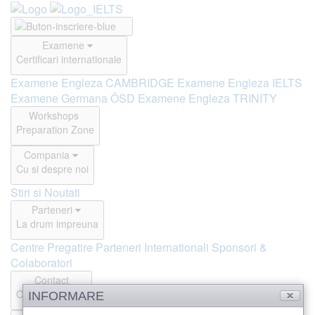
Examene
Certificari internationale
Examene Engleza CAMBRIDGE
Examene Engleza IELTS
Examene Germana ÖSD
Examene Engleza TRINITY
Workshops
Preparation Zone
Compania
Cu si despre noi
Stiri si Noutati
Parteneri
La drum impreuna
Centre Pregatire
Parteneri Internationali
Sponsori &
Colaboratori
Contact
Offline si Online
INFORMARE