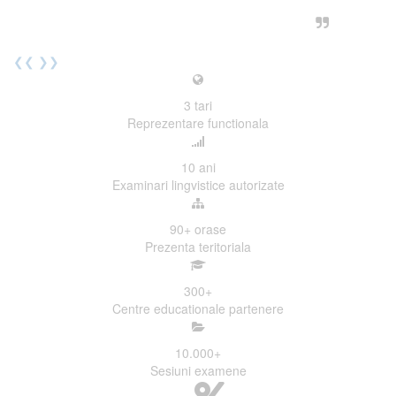
urmatoarea sesiune de examinare.
Elev I. Martin, 18 ani, Voluntar
❮❮
❯❯
3
tari
Reprezentare functionala
10
ani
Examinari lingvistice autorizate
90+
orase
Prezenta teritoriala
300
+
Centre educationale partenere
10.000
+
Sesiuni examene