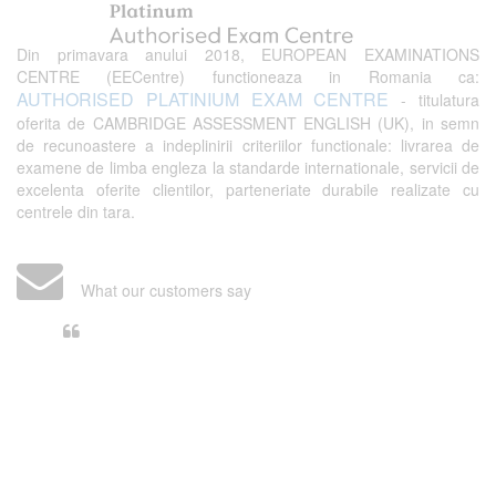
Din primavara anului 2018, EUROPEAN EXAMINATIONS
CENTRE (EECentre) functioneaza in Romania ca:
AUTHORISED PLATINIUM EXAM CENTRE
- titulatura
oferita de CAMBRIDGE ASSESSMENT ENGLISH (UK), in semn
de recunoastere a indeplinirii criteriilor functionale: livrarea de
examene de limba engleza la standarde internationale, servicii de
excelenta oferite clientilor, parteneriate durabile realizate cu
centrele din tara.
What our customers say
Din perspectiva unui voluntar
EECentre, livrarea unui examen se
desfasoara intr-o atmosfera propice
concentrarii. Echipa EECentre este
unita, comunicativa, sociabila, aspecte
care m-au determinat sa imi continui
activitatea si sa astept cu nerabdare