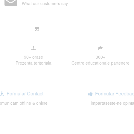
What our customers say
Centre, livrarea unui examen se desfasoara intr-o at
ativa, sociabila, aspecte care m-au determinat sa imi
de examinare.
90+
orase
300
+
Prezenta teritoriala
Centre educationale partenere
Formular Contact
Formular Feedbac
municam offline & online
Impartaseste-ne opini