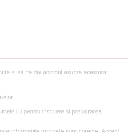
ncte si sa ne dai acordul asupra acestora:
atelor
umele lui pentru inscriere si prelucrarea
ate informatiile furnizate sunt corecte. Accept