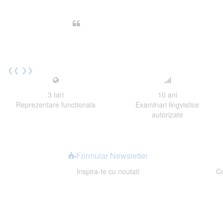
Din perspectiva unui voluntar EE
Echipa EECentre este unita, comunic
cu nerabdare urmatoarea sesiune 
Elev I. Martin, 18 ani, Voluntar
❮❮
❯❯
3
tari
10
ani
Reprezentare functionala
Examinari lingvistice
autorizate
Formular Newsletter
Inspira-te cu noutati
Co