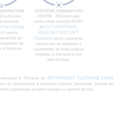
XAMINATIONS
EUROPEAN EXAMINATIONS
Centre este
CENTRE - EECentre este
al autorizat
centru oficial autorizat RO001
rinity College
OCCUPATIONAL
de
UK)
ENGLISH TEST-OET
pentru
(Australia)
xamenelor de
pentru sustinerea
unostintelor de
examenelor de certificare a
, in Romania.
cunostintelor de limba engleza
medicala, in Romania si sud-
estul Europei.
AUTHORISED PLATINIUM EXAM
ctioneaza in Romania ca:
recunoastere a indeplinirii criteriilor functionale: livrarea de
tilor, parteneriate durabile realizate cu centrele din tara.