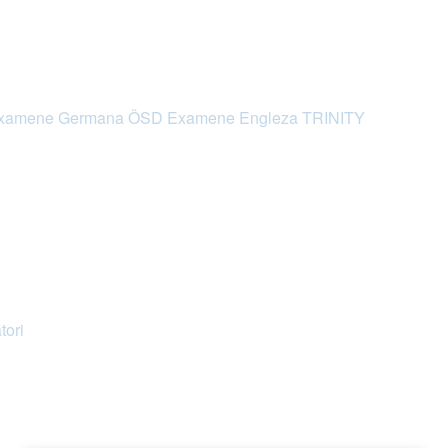
xamene Germana ÖSD
Examene Engleza TRINITY
tori