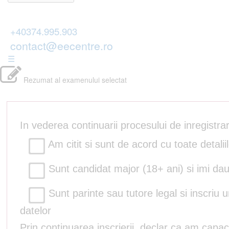
+40374.995.903
contact@eecentre.ro
☰
Rezumat al examenului selectat
In vederea continuarii procesului de inregistr
Am citit si sunt de acord cu toate detalii
Sunt candidat major (18+ ani) si imi dau
Sunt parinte sau tutore legal si inscriu 
datelor
Prin continuarea inscrierii, declar ca am capac