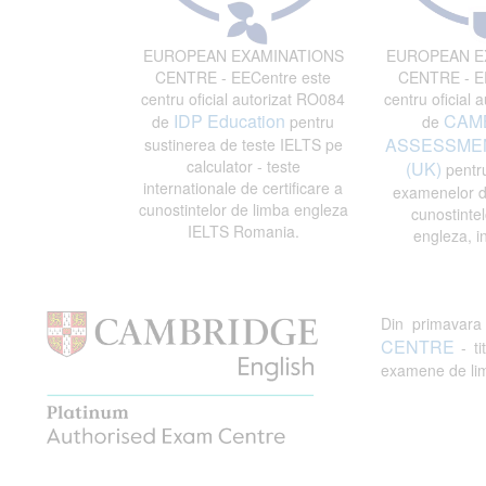
EUROPEAN EXAMINATIONS
EUROPEAN E
CENTRE - EECentre este
CENTRE - EE
centru oficial autorizat RO084
centru oficial 
IDP Education
CAM
de
pentru
de
ASSESSMEN
sustinerea de teste IELTS pe
calculator - teste
(UK)
pentru
internationale de certificare a
examenelor de
cunostintelor de limba engleza
cunostintel
IELTS Romania.
engleza, i
Din primavar
CENTRE
- ti
examene de limb