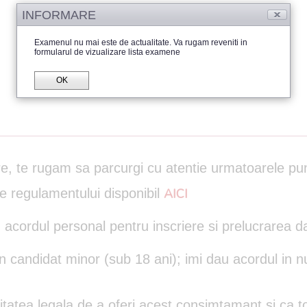
INFORMARE
Examenul nu mai este de actualitate. Va rugam reveniti in
formularul de vizualizare lista examene
OK
are, te rugam sa parcurgi cu atentie urmatoarele pu
le regulamentului disponibil
AICI
 acordul personal pentru inscriere si prelucrarea d
un candidat minor (sub 18 ani); imi dau acordul in n
itatea legala de a oferi acest consimtamant si ca to