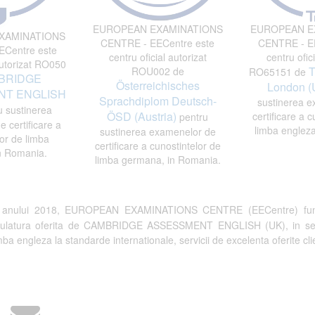
EUROPEAN EXAMINATIONS
EUROPEAN E
XAMINATIONS
CENTRE - EECentre este
CENTRE - EE
Centre este
centru oficial autorizat
centru ofici
autorizat RO050
T
ROU002 de
RO65151 de
BRIDGE
Österreichisches
London (
T ENGLISH
Sprachdiplom Deutsch-
sustinerea e
 sustinerea
ÖSD (Austria)
certificare a c
pentru
 certificare a
limba engleza
sustinerea examenelor de
or de limba
certificare a cunostintelor de
n Romania.
limba germana, in Romania.
a anului 2018, EUROPEAN EXAMINATIONS CENTRE (EECentre) fun
tulatura oferita de CAMBRIDGE ASSESSMENT ENGLISH (UK), in semn de 
a engleza la standarde internationale, servicii de excelenta oferite clien