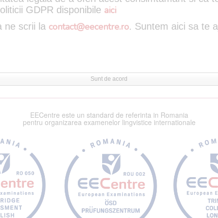
oliticii GDPR disponibile
aici
 ne scrii la
contact@eecentre.ro
. Suntem aici sa te 
Sunt de acord
EECentre este un standard de referinta in Romania
pentru organizarea examenelor lingvistice internationale