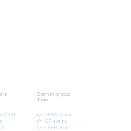
ana
Examene engleza
Trinity
on ÖSD
GESE exams
s
ISE exams
rt
CEFR chart