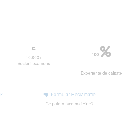
mosfera propice concentrarii.
 continui activitatea si sa astept
100
10.000
+
Sesiuni examene
Experiente de calitate
k
Formular Reclamatie
a
Ce putem face mai bine?