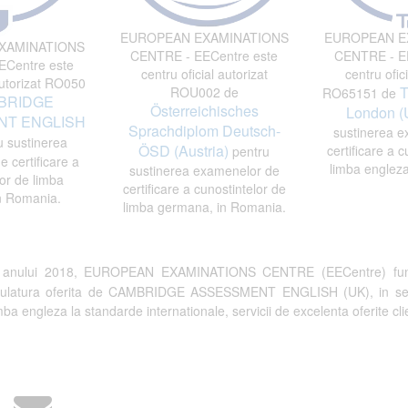
EUROPEAN EXAMINATIONS
EUROPEAN E
XAMINATIONS
CENTRE - EECentre este
CENTRE - EE
Centre este
centru oficial autorizat
centru ofici
autorizat RO050
T
ROU002 de
RO65151 de
BRIDGE
Österreichisches
London (
T ENGLISH
Sprachdiplom Deutsch-
sustinerea e
 sustinerea
ÖSD (Austria)
certificare a c
pentru
 certificare a
limba engleza
sustinerea examenelor de
or de limba
certificare a cunostintelor de
n Romania.
limba germana, in Romania.
a anului 2018, EUROPEAN EXAMINATIONS CENTRE (EECentre) fun
tulatura oferita de CAMBRIDGE ASSESSMENT ENGLISH (UK), in semn de 
a engleza la standarde internationale, servicii de excelenta oferite clien