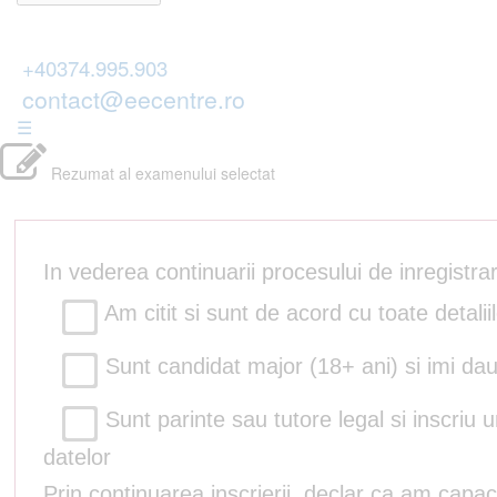
+40374.995.903
contact@eecentre.ro
☰
Rezumat al examenului selectat
In vederea continuarii procesului de inregistr
Am citit si sunt de acord cu toate detalii
Sunt candidat major (18+ ani) si imi dau
Sunt parinte sau tutore legal si inscriu 
datelor
Prin continuarea inscrierii, declar ca am capac