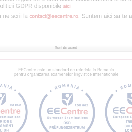
oliticii GDPR disponibile
aici
 ne scrii la
contact@eecentre.ro
. Suntem aici sa te 
Sunt de acord
EECentre este un standard de referinta in Romania
pentru organizarea examenelor lingvistice internationale