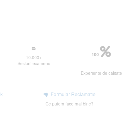
mosfera propice concentrarii.
 continui activitatea si sa astept
100
10.000
+
Sesiuni examene
Experiente de calitate
k
Formular Reclamatie
a
Ce putem face mai bine?