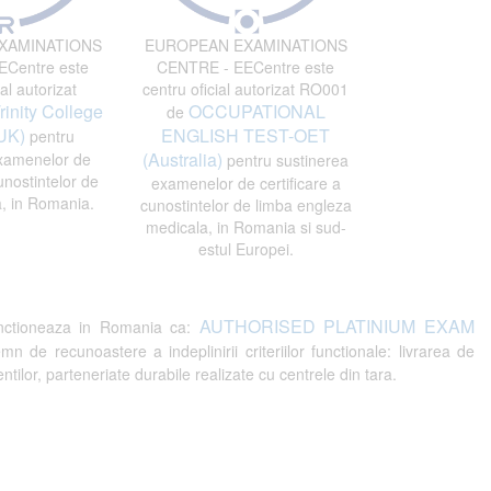
XAMINATIONS
EUROPEAN EXAMINATIONS
Centre este
CENTRE - EECentre este
al autorizat
centru oficial autorizat RO001
rinity College
OCCUPATIONAL
de
UK)
ENGLISH TEST-OET
pentru
(Australia)
xamenelor de
pentru sustinerea
unostintelor de
examenelor de certificare a
, in Romania.
cunostintelor de limba engleza
medicala, in Romania si sud-
estul Europei.
AUTHORISED PLATINIUM EXAM
ctioneaza in Romania ca:
recunoastere a indeplinirii criteriilor functionale: livrarea de
tilor, parteneriate durabile realizate cu centrele din tara.