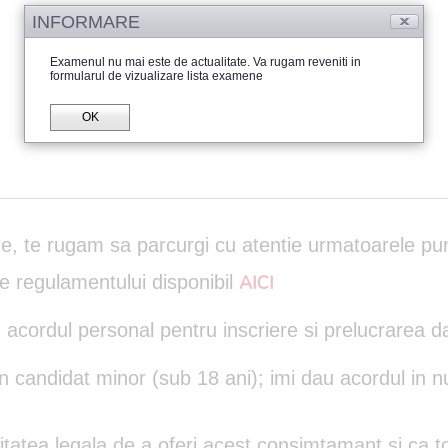
INFORMARE
Examenul nu mai este de actualitate. Va rugam reveniti in
formularul de vizualizare lista examene
OK
are, te rugam sa parcurgi cu atentie urmatoarele pu
le regulamentului disponibil
AICI
 acordul personal pentru inscriere si prelucrarea d
un candidat minor (sub 18 ani); imi dau acordul in n
itatea legala de a oferi acest consimtamant si ca to