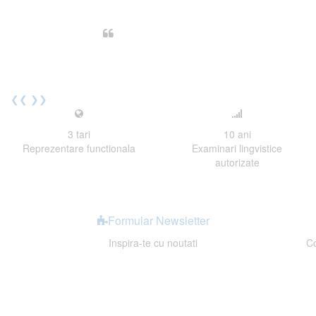
Din perspectiva unui voluntar EE
Echipa EECentre este unita, comunic
cu nerabdare urmatoarea sesiune 
Elev I. Martin, 18 ani, Voluntar
❮❮
❯❯
3
tari
10
ani
Reprezentare functionala
Examinari lingvistice
autorizate
Formular Newsletter
Inspira-te cu noutati
Co