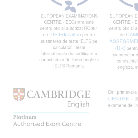
EUROPEAN EXAMINATIONS
EUROPEAN E
CENTRE - EECentre este
CENTRE - EE
centru oficial autorizat RO084
centru oficial 
IDP Education
CAM
de
pentru
de
ASSESSMEN
sustinerea de teste IELTS pe
calculator - teste
(UK)
pentru
internationale de certificare a
examenelor de
cunostintelor de limba engleza
cunostintel
IELTS Romania.
engleza, i
Din primavar
CENTRE
- ti
examene de limb