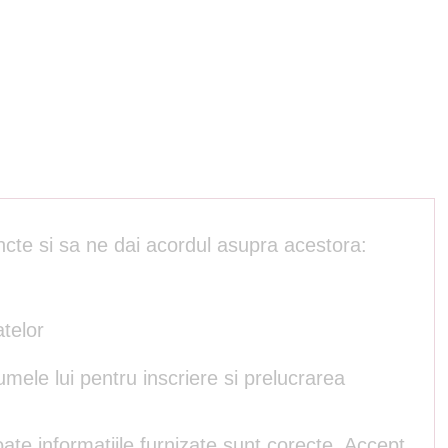
ncte si sa ne dai acordul asupra acestora:
atelor
umele lui pentru inscriere si prelucrarea
ate informatiile furnizate sunt corecte. Accept