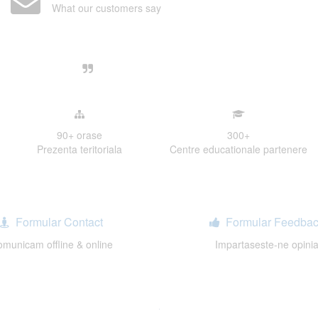
What our customers say
Centre, livrarea unui examen se desfasoara intr-o at
ativa, sociabila, aspecte care m-au determinat sa imi
de examinare.
90+
orase
300
+
Prezenta teritoriala
Centre educationale partenere
Formular Contact
Formular Feedbac
municam offline & online
Impartaseste-ne opini