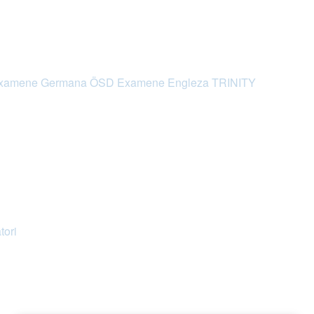
xamene Germana ÖSD
Examene Engleza TRINITY
tori