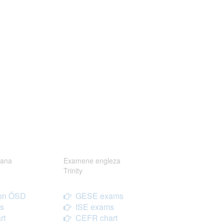
ana
Examene engleza
Trinity
on ÖSD
GESE exams
s
ISE exams
rt
CEFR chart