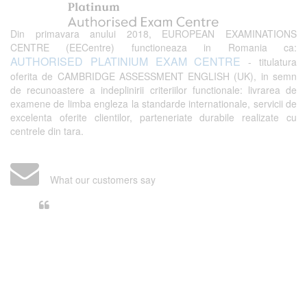
Din primavara anului 2018, EUROPEAN EXAMINATIONS
CENTRE (EECentre) functioneaza in Romania ca:
AUTHORISED PLATINIUM EXAM CENTRE
- titulatura
oferita de CAMBRIDGE ASSESSMENT ENGLISH (UK), in semn
de recunoastere a indeplinirii criteriilor functionale: livrarea de
examene de limba engleza la standarde internationale, servicii de
excelenta oferite clientilor, parteneriate durabile realizate cu
centrele din tara.
What our customers say
Din perspectiva unui voluntar
EECentre, livrarea unui examen se
desfasoara intr-o atmosfera propice
concentrarii. Echipa EECentre este
unita, comunicativa, sociabila, aspecte
care m-au determinat sa imi continui
activitatea si sa astept cu nerabdare