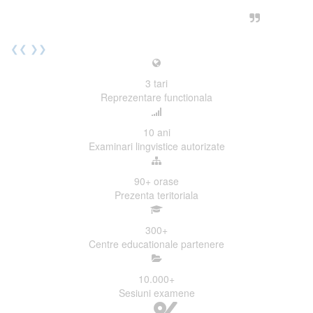
urmatoarea sesiune de examinare.
Elev I. Martin, 18 ani, Voluntar
❮❮
❯❯
3
tari
Reprezentare functionala
10
ani
Examinari lingvistice autorizate
90+
orase
Prezenta teritoriala
300
+
Centre educationale partenere
10.000
+
Sesiuni examene