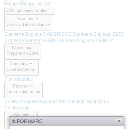
Examene
Certificari internationale
Examene Engleza CAMBRIDGE
Examene Engleza IELTS
Examene Germana ÖSD
Examene Engleza TRINITY
Workshops
Preparation Zone
Compania
Cu si despre noi
Stiri si Noutati
Parteneri
La drum impreuna
Centre Pregatire
Parteneri Internationali
Sponsori &
Colaboratori
Contact
Offline si Online
INFORMARE