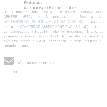
Din primavara anului 2018, EUROPEAN EXAMINATIONS
CENTRE (EECentre) functioneaza in Romania ca:
AUTHORISED PLATINIUM EXAM CENTRE
- titulatura
oferita de CAMBRIDGE ASSESSMENT ENGLISH (UK), in semn
de recunoastere a indeplinirii criteriilor functionale: livrarea de
examene de limba engleza la standarde internationale, servicii de
excelenta oferite clientilor, parteneriate durabile realizate cu
centrele din tara.
What our customers say
Din perspectiva unui voluntar
EECentre, livrarea unui examen se
desfasoara intr-o atmosfera propice
concentrarii. Echipa EECentre este
unita, comunicativa, sociabila, aspecte
care m-au determinat sa imi continui
activitatea si sa astept cu nerabdare