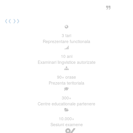
urmatoarea sesiune de examinare.
Elev I. Martin, 18 ani, Voluntar
❮❮
❯❯
3
tari
Reprezentare functionala
10
ani
Examinari lingvistice autorizate
90+
orase
Prezenta teritoriala
300
+
Centre educationale partenere
10.000
+
Sesiuni examene