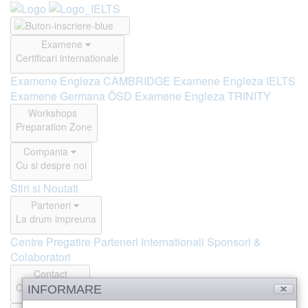
Examene
Certificari internationale
Examene Engleza CAMBRIDGE
Examene Engleza IELTS
Examene Germana ÖSD
Examene Engleza TRINITY
Workshops
Preparation Zone
Compania
Cu si despre noi
Stiri si Noutati
Parteneri
La drum impreuna
Centre Pregatire
Parteneri Internationali
Sponsori &
Colaboratori
Contact
Offline si Online
INFORMARE