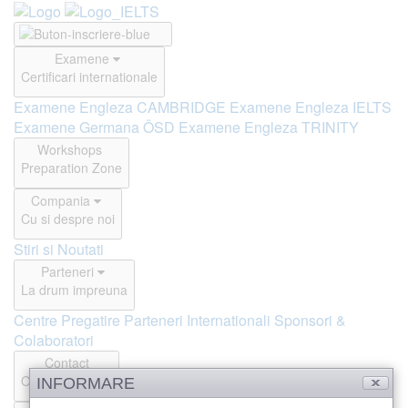
Examene
Certificari internationale
Examene Engleza CAMBRIDGE
Examene Engleza IELTS
Examene Germana ÖSD
Examene Engleza TRINITY
Workshops
Preparation Zone
Compania
Cu si despre noi
Stiri si Noutati
Parteneri
La drum impreuna
Centre Pregatire
Parteneri Internationali
Sponsori &
Colaboratori
Contact
Offline si Online
INFORMARE