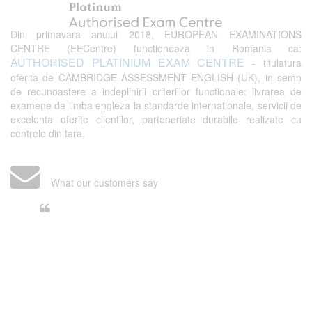
Din primavara anului 2018, EUROPEAN EXAMINATIONS
CENTRE (EECentre) functioneaza in Romania ca:
AUTHORISED PLATINIUM EXAM CENTRE
- titulatura
oferita de CAMBRIDGE ASSESSMENT ENGLISH (UK), in semn
de recunoastere a indeplinirii criteriilor functionale: livrarea de
examene de limba engleza la standarde internationale, servicii de
excelenta oferite clientilor, parteneriate durabile realizate cu
centrele din tara.
What our customers say
Din perspectiva unui voluntar
EECentre, livrarea unui examen se
desfasoara intr-o atmosfera propice
concentrarii. Echipa EECentre este
unita, comunicativa, sociabila, aspecte
care m-au determinat sa imi continui
activitatea si sa astept cu nerabdare