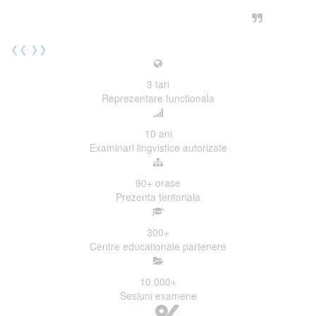
urmatoarea sesiune de examinare.
Elev I. Martin, 18 ani, Voluntar
❮❮
❯❯
3
tari
Reprezentare functionala
10
ani
Examinari lingvistice autorizate
90+
orase
Prezenta teritoriala
300
+
Centre educationale partenere
10.000
+
Sesiuni examene