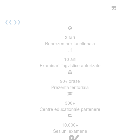
urmatoarea sesiune de examinare.
Elev I. Martin, 18 ani, Voluntar
❮❮
❯❯
3
tari
Reprezentare functionala
10
ani
Examinari lingvistice autorizate
90+
orase
Prezenta teritoriala
300
+
Centre educationale partenere
10.000
+
Sesiuni examene