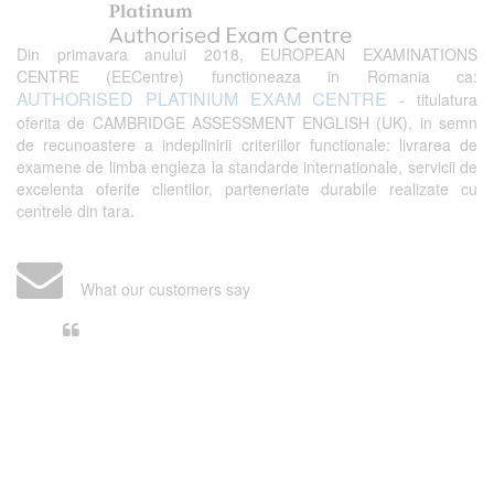
Din primavara anului 2018, EUROPEAN EXAMINATIONS
CENTRE (EECentre) functioneaza in Romania ca:
AUTHORISED PLATINIUM EXAM CENTRE
- titulatura
oferita de CAMBRIDGE ASSESSMENT ENGLISH (UK), in semn
de recunoastere a indeplinirii criteriilor functionale: livrarea de
examene de limba engleza la standarde internationale, servicii de
excelenta oferite clientilor, parteneriate durabile realizate cu
centrele din tara.
What our customers say
Din perspectiva unui voluntar
EECentre, livrarea unui examen se
desfasoara intr-o atmosfera propice
concentrarii. Echipa EECentre este
unita, comunicativa, sociabila, aspecte
care m-au determinat sa imi continui
activitatea si sa astept cu nerabdare