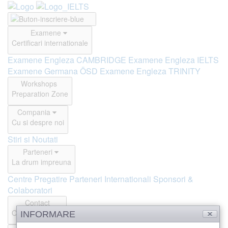
Examene
Certificari internationale
Examene Engleza CAMBRIDGE
Examene Engleza IELTS
Examene Germana ÖSD
Examene Engleza TRINITY
Workshops
Preparation Zone
Compania
Cu si despre noi
Stiri si Noutati
Parteneri
La drum impreuna
Centre Pregatire
Parteneri Internationali
Sponsori &
Colaboratori
Contact
Offline si Online
INFORMARE