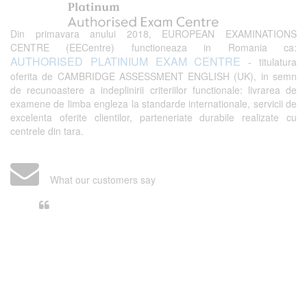
Din primavara anului 2018, EUROPEAN EXAMINATIONS
CENTRE (EECentre) functioneaza in Romania ca:
AUTHORISED PLATINIUM EXAM CENTRE
- titulatura
oferita de CAMBRIDGE ASSESSMENT ENGLISH (UK), in semn
de recunoastere a indeplinirii criteriilor functionale: livrarea de
examene de limba engleza la standarde internationale, servicii de
excelenta oferite clientilor, parteneriate durabile realizate cu
centrele din tara.
What our customers say
Din perspectiva unui voluntar
EECentre, livrarea unui examen se
desfasoara intr-o atmosfera propice
concentrarii. Echipa EECentre este
unita, comunicativa, sociabila, aspecte
care m-au determinat sa imi continui
activitatea si sa astept cu nerabdare