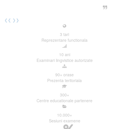
urmatoarea sesiune de examinare.
Elev I. Martin, 18 ani, Voluntar
❮❮
❯❯
3
tari
Reprezentare functionala
10
ani
Examinari lingvistice autorizate
90+
orase
Prezenta teritoriala
300
+
Centre educationale partenere
10.000
+
Sesiuni examene