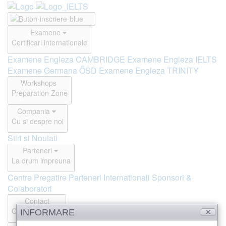
Examene
Certificari internationale
Examene Engleza CAMBRIDGE
Examene Engleza IELTS
Examene Germana ÖSD
Examene Engleza TRINITY
Workshops
Preparation Zone
Compania
Cu si despre noi
Stiri si Noutati
Parteneri
La drum impreuna
Centre Pregatire
Parteneri Internationali
Sponsori &
Colaboratori
Contact
Offline si Online
INFORMARE