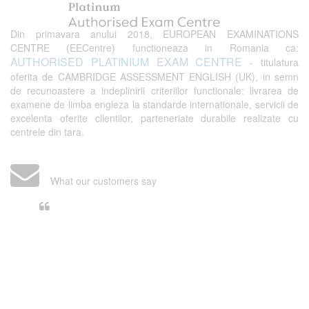
Din primavara anului 2018, EUROPEAN EXAMINATIONS
CENTRE (EECentre) functioneaza in Romania ca:
AUTHORISED PLATINIUM EXAM CENTRE
- titulatura
oferita de CAMBRIDGE ASSESSMENT ENGLISH (UK), in semn
de recunoastere a indeplinirii criteriilor functionale: livrarea de
examene de limba engleza la standarde internationale, servicii de
excelenta oferite clientilor, parteneriate durabile realizate cu
centrele din tara.
What our customers say
Din perspectiva unui voluntar
EECentre, livrarea unui examen se
desfasoara intr-o atmosfera propice
concentrarii. Echipa EECentre este
unita, comunicativa, sociabila, aspecte
care m-au determinat sa imi continui
activitatea si sa astept cu nerabdare