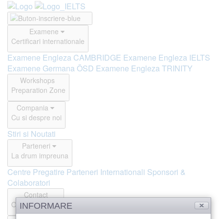
Examene
Certificari internationale
Examene Engleza CAMBRIDGE
Examene Engleza IELTS
Examene Germana ÖSD
Examene Engleza TRINITY
Workshops
Preparation Zone
Compania
Cu si despre noi
Stiri si Noutati
Parteneri
La drum impreuna
Centre Pregatire
Parteneri Internationali
Sponsori &
Colaboratori
Contact
Offline si Online
INFORMARE