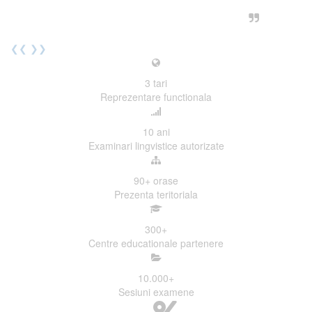
urmatoarea sesiune de examinare.
Elev I. Martin, 18 ani, Voluntar
❮❮
❯❯
3
tari
Reprezentare functionala
10
ani
Examinari lingvistice autorizate
90+
orase
Prezenta teritoriala
300
+
Centre educationale partenere
10.000
+
Sesiuni examene