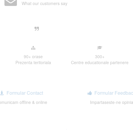
What our customers say
Centre, livrarea unui examen se desfasoara intr-o at
ativa, sociabila, aspecte care m-au determinat sa imi
de examinare.
90+
orase
300
+
Prezenta teritoriala
Centre educationale partenere
Formular Contact
Formular Feedbac
municam offline & online
Impartaseste-ne opini