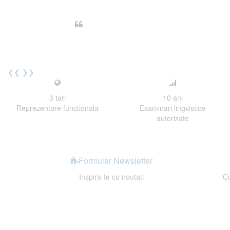
Din perspectiva unui voluntar EE
Echipa EECentre este unita, comunic
cu nerabdare urmatoarea sesiune 
Elev I. Martin, 18 ani, Voluntar
❮❮
❯❯
3
tari
10
ani
Reprezentare functionala
Examinari lingvistice
autorizate
Formular Newsletter
Inspira-te cu noutati
Co