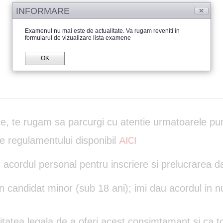
INFORMARE
Examenul nu mai este de actualitate. Va rugam reveniti in
formularul de vizualizare lista examene
OK
are, te rugam sa parcurgi cu atentie urmatoarele pu
le regulamentului disponibil
AICI
 acordul personal pentru inscriere si prelucrarea d
un candidat minor (sub 18 ani); imi dau acordul in n
itatea legala de a oferi acest consimtamant si ca to