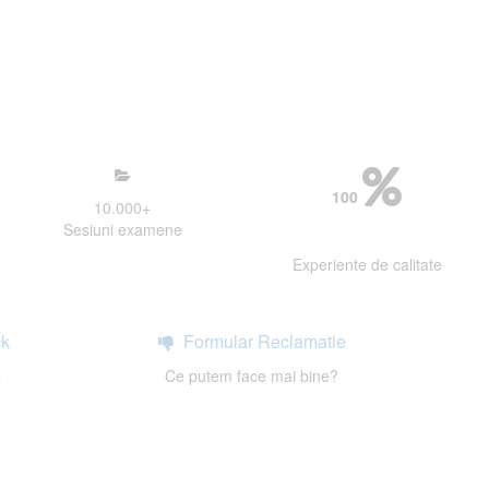
mosfera propice concentrarii.
 continui activitatea si sa astept
100
10.000
+
Sesiuni examene
Experiente de calitate
k
Formular Reclamatie
a
Ce putem face mai bine?