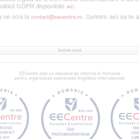
oliticii GDPR disponibile
aici
 ne scrii la
contact@eecentre.ro
. Suntem aici sa te 
Sunt de acord
EECentre este un standard de referinta in Romania
pentru organizarea examenelor lingvistice internationale