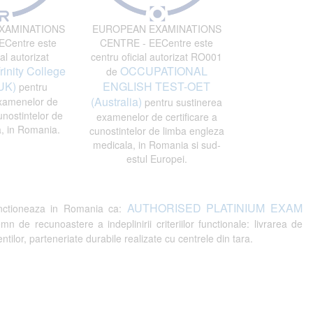
XAMINATIONS
EUROPEAN EXAMINATIONS
Centre este
CENTRE - EECentre este
al autorizat
centru oficial autorizat RO001
rinity College
OCCUPATIONAL
de
UK)
ENGLISH TEST-OET
pentru
(Australia)
xamenelor de
pentru sustinerea
unostintelor de
examenelor de certificare a
, in Romania.
cunostintelor de limba engleza
medicala, in Romania si sud-
estul Europei.
AUTHORISED PLATINIUM EXAM
ctioneaza in Romania ca:
recunoastere a indeplinirii criteriilor functionale: livrarea de
tilor, parteneriate durabile realizate cu centrele din tara.