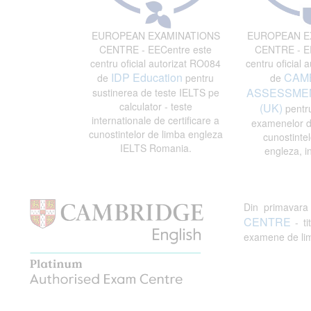
EUROPEAN EXAMINATIONS
EUROPEAN E
CENTRE - EECentre este
CENTRE - EE
centru oficial autorizat RO084
centru oficial 
IDP Education
CAM
de
pentru
de
ASSESSMEN
sustinerea de teste IELTS pe
calculator - teste
(UK)
pentru
internationale de certificare a
examenelor de
cunostintelor de limba engleza
cunostintel
IELTS Romania.
engleza, i
Din primavar
CENTRE
- ti
examene de limb