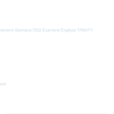
xamene Germana ÖSD
Examene Engleza TRINITY
tori