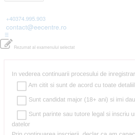
+40374.995.903
contact@eecentre.ro
☰
Rezumat al examenului selectat
In vederea continuarii procesului de inregistr
Am citit si sunt de acord cu toate detalii
Sunt candidat major (18+ ani) si imi dau
Sunt parinte sau tutore legal si inscriu 
datelor
Prin continuarea inscrierii, declar ca am capac