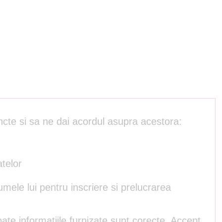
ncte si sa ne dai acordul asupra acestora:
atelor
umele lui pentru inscriere si prelucrarea
ate informatiile furnizate sunt corecte. Accept