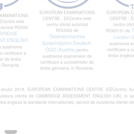
EUROPEAN EXAMINATIONS
EUROPEAN E
XAMINATIONS
CENTRE - EECentre este
CENTRE - EE
Centre este
centru oficial autorizat
centru ofici
autorizat RO050
T
ROU002 de
RO65151 de
BRIDGE
Österreichisches
London (
T ENGLISH
Sprachdiplom Deutsch-
sustinerea e
 sustinerea
ÖSD (Austria)
certificare a c
pentru
 certificare a
limba engleza
sustinerea examenelor de
or de limba
certificare a cunostintelor de
n Romania.
limba germana, in Romania.
a anului 2018, EUROPEAN EXAMINATIONS CENTRE (EECentre) fun
tulatura oferita de CAMBRIDGE ASSESSMENT ENGLISH (UK), in semn de 
a engleza la standarde internationale, servicii de excelenta oferite clien